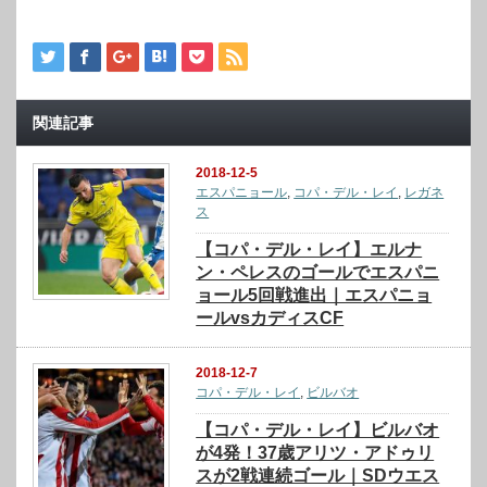
関連記事
2018-12-5
エスパニョール
,
コパ・デル・レイ
,
レガネ
ス
【コパ・デル・レイ】エルナ
ン・ペレスのゴールでエスパニ
ョール5回戦進出｜エスパニョ
ールvsカディスCF
2018-12-7
コパ・デル・レイ
,
ビルバオ
【コパ・デル・レイ】ビルバオ
が4発！37歳アリツ・アドゥリ
スが2戦連続ゴール｜SDウエス