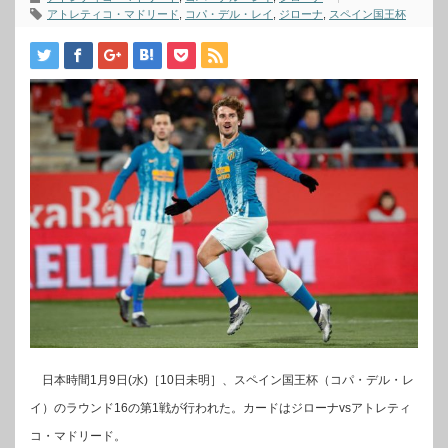
アトレティコ・マドリード
,
コパ・デル・レイ
,
ジローナ
,
スペイン国王杯
日本時間1月9日(水)［10日未明］、スペイン国王杯（コパ・デル・レ
イ）のラウンド16の第1戦が行われた。カードはジローナvsアトレティ
コ・マドリード。