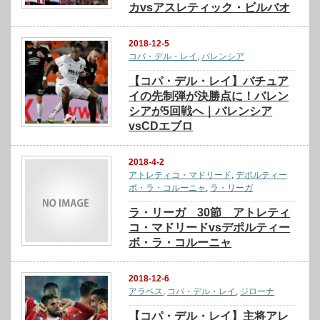
カvsアスレティック・ビルバオ
2018-12-5
コパ・デル・レイ
,
バレンシア
【コパ・デル・レイ】バチュア
イの先制弾が決勝点に！バレン
シアが5回戦へ｜バレンシア
vsCDエブロ
2018-4-2
アトレティコ・マドリード
,
デポルティー
ボ・ラ・コルーニャ
,
ラ・リーガ
ラ・リーガ 30節 アトレティ
コ・マドリードvsデポルティー
ボ・ラ・コルーニャ
2018-12-6
アラベス
,
コパ・デル・レイ
,
ジローナ
【コパ・デル・レイ】主将アレ