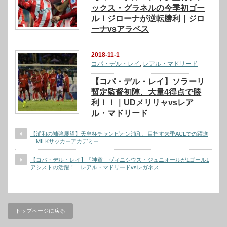
ックス・グラネルの今季初ゴー
ル！ジローナが逆転勝利｜ジロ
ーナvsアラベス
2018-11-1
コパ・デル・レイ
,
レアル・マドリード
【コパ・デル・レイ】ソラーリ
暫定監督初陣、大量4得点で勝
利！！｜UDメリリャvsレア
ル・マドリード
【浦和の補強展望】天皇杯チャンピオン浦和、目指す来季ACLでの躍進
｜MILKサッカーアカデミー
【コパ・デル・レイ】「神童」ヴィニシウス・ジュニオールが1ゴール1
アシストの活躍！｜レアル・マドリードvsレガネス
トップページに戻る