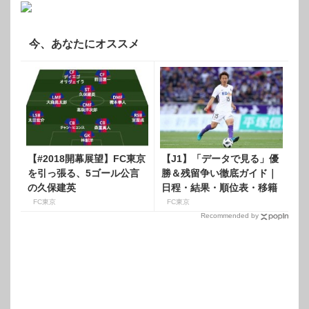
今、あなたにオススメ
【#2018開幕展望】FC東京
【J1】「データで見る」優
を引っ張る、5ゴール公言
勝＆残留争い徹底ガイド｜
の久保建英
日程・結果・順位表・移籍
FC東京
FC東京
Recommended by