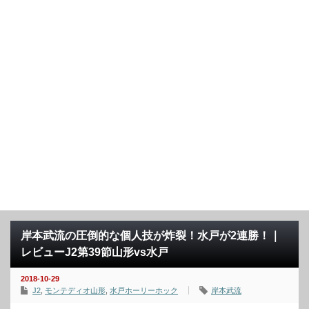
岸本武流の圧倒的な個人技が炸裂！水戸が2連勝！｜
レビューJ2第39節山形vs水戸
2018-10-29
J2
,
モンテディオ山形
,
水戸ホーリーホック
岸本武流