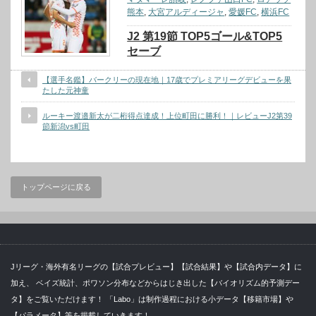
熊本
,
大宮アルディージャ
,
愛媛FC
,
横浜FC
J2 第19節 TOP5ゴール&TOP5
セーブ
【選手名鑑】バークリーの現在地｜17歳でプレミアリーグデビューを果
たした元神童
ルーキー渡邉新太が二桁得点達成！上位町田に勝利！｜レビューJ2第39
節新潟vs町田
トップページに戻る
Jリーグ・海外有名リーグの【試合プレビュー】【試合結果】や【試合内データ】に
加え、 ベイズ統計、ポワソン分布などからはじき出した【バイオリズム的予測デー
タ】をご覧いただけます！ 「Labo」は制作過程における小データ【移籍市場】や
【パラメータ】等を掲載していきます！