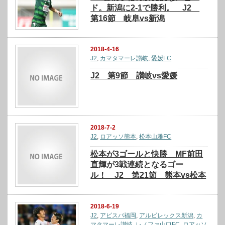
ド。新潟に2-1で勝利。 J2
第16節 岐阜vs新潟
2018-4-16
J2
,
カマタマーレ讃岐
,
愛媛FC
J2 第9節 讃岐vs愛媛
2018-7-2
J2
,
ロアッソ熊本
,
松本山雅FC
松本が3ゴールと快勝 MF前田
直輝が3戦連続となるゴー
ル！ J2 第21節 熊本vs松本
2018-6-19
J2
,
アビスパ福岡
,
アルビレックス新潟
,
カ
マタマーレ讃岐
,
レノファ山口FC
,
ロアッソ