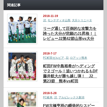
関連記事
2018-11-19
J2
,
モンテディオ山形
,
大分トリニータ
リーグ通して圧倒的な攻撃力を
誇った大分が悲願のJ1昇格！｜
レビューJ2第42節山形vs大分
2018-7-17
FC町田ゼルビア
,
J2
,
ロアッソ熊本
町田FW中島裕希がヘディング
で２ゴール！追いつかれるもDF
藤井航大が勝ち越し弾！ J2
第23節 熊本vs町田
2018-5-28
FC岐阜
,
J2
,
アルビレックス新潟
FW古橋亨梧の瞬発的なスピー