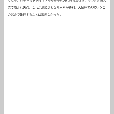
ったが、前半39分安易なミスから岸本武流に持ち運ばれ、そのまま個人
技で崩され失点。これが決勝点となり水戸が勝利。天皇杯での勢いをこ
の試合で維持することは出来なかった。