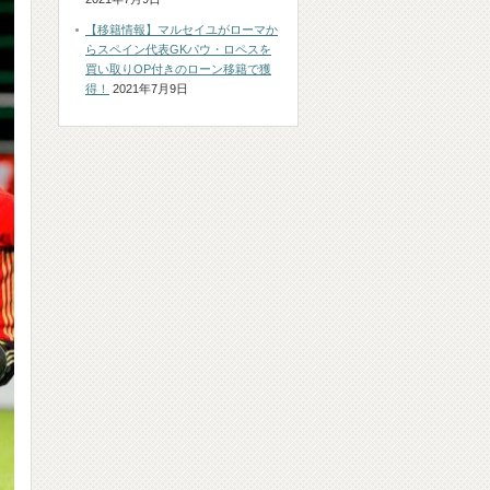
【移籍情報】マルセイユがローマか
らスペイン代表GKパウ・ロペスを
買い取りOP付きのローン移籍で獲
得！
2021年7月9日