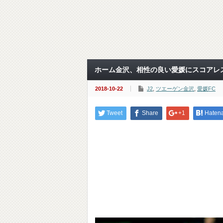
ホーム金沢、相性の良い愛媛にスコアレス
2018-10-22
J2
,
ツエーゲン金沢
,
愛媛FC
Tweet
Share
+1
Haten