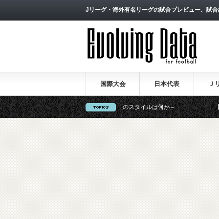
Jリーグ・海外有名リーグの試合プレビュー、試合
国際大会
日本代表
Ｊ
）～西野朗新監督がサッカーのスタイルは何か～
【一覧】J1・J2