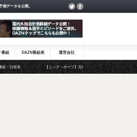
予測データを公開。
オ番組
DAZN番組表
運営会社
【ニック・ポープ】元8部GK、イングランド代表に初選出 ーようやく登