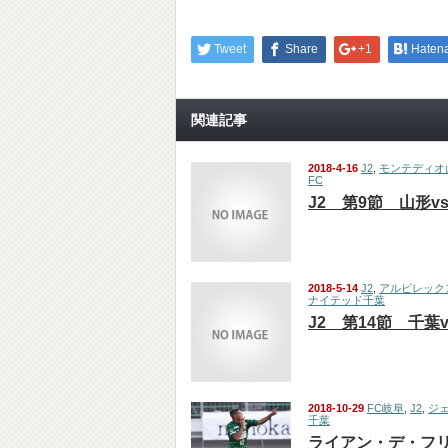
Tweet
Share
+1
Haten
関連記事
2018-4-16
J2
,
モンテディオ
FC
J2 第9節 山形v
2018-5-14
J2
,
アルビレック
ナイテッド千葉
J2 第14節 千葉
2018-10-29
FC岐阜
,
J2
,
ジ
千葉
ライアン・デ・フリ