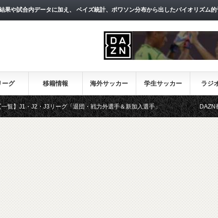
結果や試合内データに加え、 ベイズ統計、ポワソン分布から出したバイオリズム的
リーグ
移籍情報
海外サッカー
学生サッカー
ラジ
・J3リーグ「退団・戦力外選手＆新加入選手」
DAZN番組・日程表