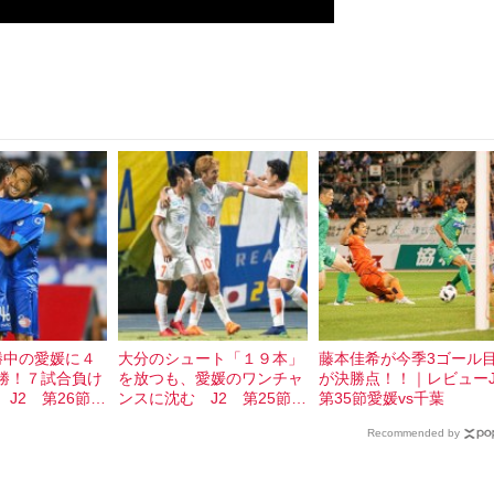
勝中の愛媛に４
大分のシュート「１９本」
藤本佳希が今季3ゴール
勝！７試合負け
を放つも、愛媛のワンチャ
が決勝点！！｜レビューJ
 J2 第26節
ンスに沈む J2 第25節
第35節愛媛vs千葉
大分vs愛媛
Recommended by