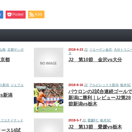
a
Pocket
RSS
山形
,
京都サンガ
2018-4-23
J2
,
ツエーゲン金沢
,
大分トリニ
タ
s京都
J2 第10節 金沢vs大分
ス新潟
,
ジェフユ
2018-8-16
J2
,
アルビレックス新潟
,
栃木SC
パウロンの2試合連続ゴール
vs新潟
新潟に勝利｜レビューJ2第28
節新潟vs栃木
ェフユナイテッド
2018-5-7
J2
,
愛媛FC
,
栃木SC
J2 第13節 愛媛vs栃木
ース14試