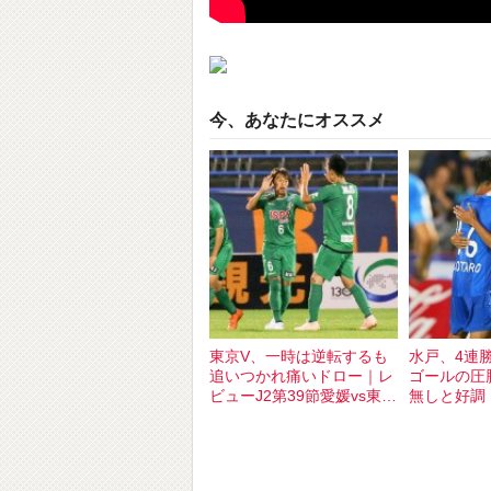
今、あなたにオススメ
東京V、一時は逆転するも
水戸、4連
追いつかれ痛いドロー｜レ
ゴールの圧
ビューJ2第39節愛媛vs東京
無しと好調
V
水戸vs愛媛