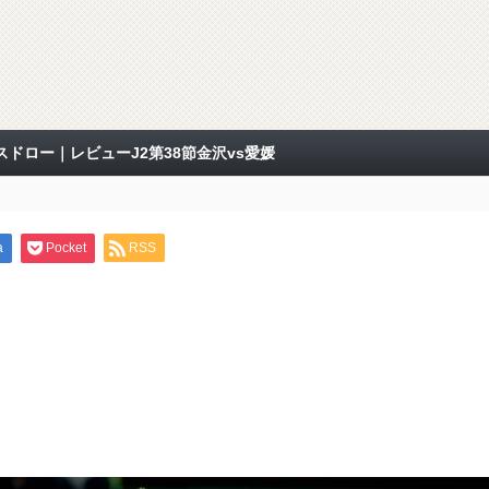
ドロー｜レビューJ2第38節金沢vs愛媛
a
Pocket
RSS