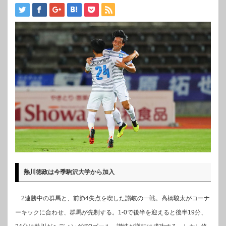
熱川徳政は今季駒沢大学から加入
2連勝中の群馬と、前節4失点を喫した讃岐の一戦。高橋駿太がコーナ
ーキックに合わせ、群馬が先制する。1-0で後半を迎えると後半19分、