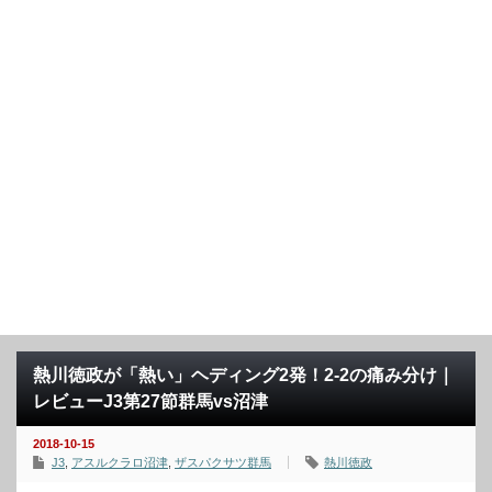
熱川徳政が「熱い」ヘディング2発！2-2の痛み分け｜
レビューJ3第27節群馬vs沼津
2018-10-15
J3
,
アスルクラロ沼津
,
ザスパクサツ群馬
熱川徳政