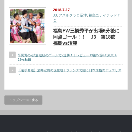
2018-7-17
J3
,
アスルクラロ沼津
,
福島ユナイテッドＦ
Ｃ
福島FW三橋秀平が出場6分後に
同点ゴール！！ J3 第18節
福島vs沼津
平岡翼の2試合連続のゴールで2連勝！｜レビューJ3第27節FC東京U-
23vs秋田
【選手名鑑】酒井宏樹の現在地｜フランスで闘う日本屈指のデュエリス
ト
トップページに戻る