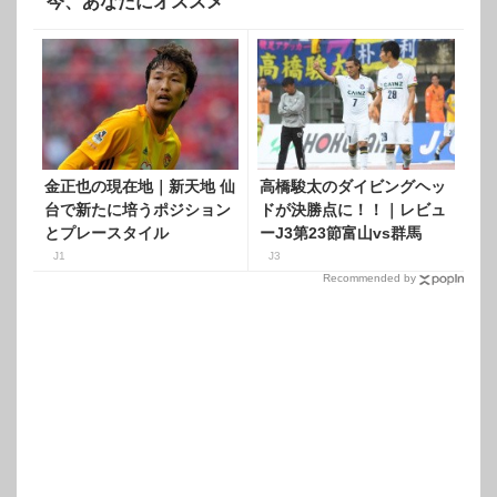
今、あなたにオススメ
金正也の現在地｜新天地 仙
高橋駿太のダイビングヘッ
台で新たに培うポジション
ドが決勝点に！！｜レビュ
とプレースタイル
ーJ3第23節富山vs群馬
J1
J3
Recommended by