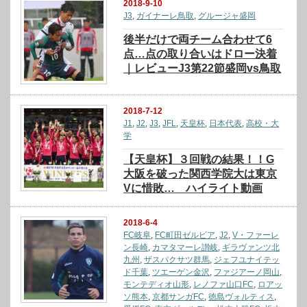
2018-9-10
J3
,
ガイナーレ鳥取
,
グルージャ盛岡
後半だけで両チーム合わせて6
点…点の取り合いはドロー決着
｜レビューJ3第22節盛岡vs鳥取
2018-7-12
J1
,
J2
,
J3
,
JFL
,
天皇杯
,
日本代表
,
高校・大
学
【天皇杯】３回戦の結果！！G
大阪を破った関西学院大は東京
Vに惜敗… ハイライト動画
2018-6-4
FC岐阜
,
FC町田ゼルビア
,
J2
,
V・ファーレ
ン長崎
,
カマタマーレ讃岐
,
ギラヴァンツ北
九州
,
ザスパクサツ群馬
,
ジェフユナイテッ
ド千葉
,
ツエーゲン金沢
,
ファジアーノ岡山
,
モンテディオ山形
,
レノファ山口FC
,
ロアッ
ソ熊本
,
京都サンガFC
,
徳島ヴォルティス
,