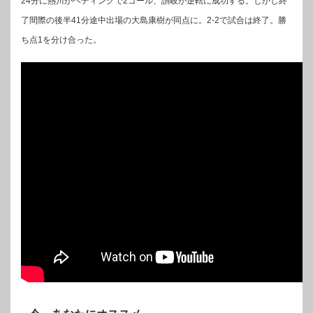
24分に熱川がヘディングで2ゴール、讃岐が逆転に成功する。しかし終
了間際の後半41分途中出場の大島康樹が同点に。2-2で試合は終了。勝
ち点1を分け合った。