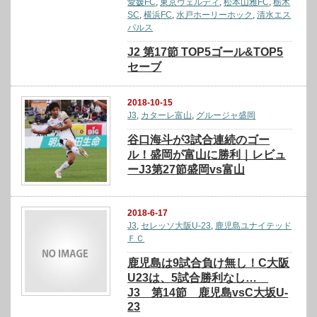
愛媛FC
,
東京ヴェルディ
,
松本山雅FC
,
栃木
SC
,
横浜FC
,
水戸ホーリーホック
,
清水エス
パルス
J2 第17節 TOP5ゴール&TOP5
セーブ
2018-10-15
J3
,
カターレ富山
,
グルージャ盛岡
谷口海斗が3試合連続のゴー
ル！盛岡が富山に勝利｜レビュ
ーJ3第27節盛岡vs富山
2018-6-17
J3
,
セレッソ大阪U-23
,
鹿児島ユナイテッド
ＦＣ
鹿児島は9試合負け無し！C大阪
U23は、5試合勝利なし…
J3 第14節 鹿児島vsC大坂U-
23