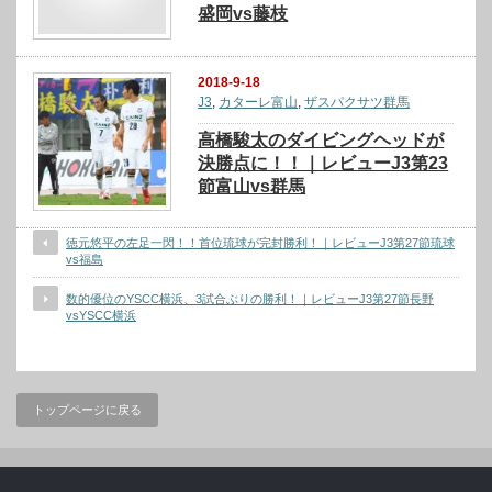
盛岡vs藤枝
2018-9-18
J3
,
カターレ富山
,
ザスパクサツ群馬
高橋駿太のダイビングヘッドが
決勝点に！！｜レビューJ3第23
節富山vs群馬
徳元悠平の左足一閃！！首位琉球が完封勝利！｜レビューJ3第27節琉球
vs福島
数的優位のYSCC横浜、3試合ぶりの勝利！｜レビューJ3第27節長野
vsYSCC横浜
トップページに戻る