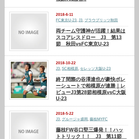
2018-6-11
FC東京U-23
,
J3
,
ブラウブリッツ秋田
両チーム守護神が活躍！結果は
スコアレスドロー J3 第13
節 秋田vsFC東京U-23
2018-10-22
J3
,
SC相模原
,
セレッソ大阪U-23
終了間際の谷澤達也が豪快ボレ
ーシュートで相模原が連勝｜レ
ビューJ3第28節相模原vsC大阪
U-23
2018-5-22
J3
,
グルージャ盛岡
,
藤枝MYFC
藤枝FW谷口堅三爆発！！ハッ
トトリック！！ J3 第11節