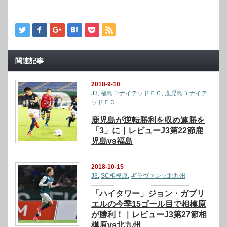
関連記事
2018-9-10
J3
,
福島ユナイテッドＦＣ
,
鹿児島ユナイテ
ッドＦＣ
鹿児島が逆転勝利を収め連勝を
「3」に｜レビューJ3第22節鹿
児島vs福島
2018-10-15
J3
,
SC相模原
,
ギラヴァンツ北九州
「ハイタワー」ジョン・ガブリ
エルの今季15ゴール目で相模原
が勝利！｜レビューJ3第27節相
模原vs北九州