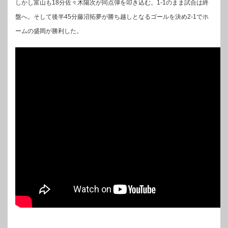
しかし富山も18分佐々木陽次が同点弾を叩き込む。1-1のまま試合は終
盤へ。そして後半45分藤沼拓夢が勝ち越しとなるゴールを決め2-1でホ
ームの盛岡が勝利した。