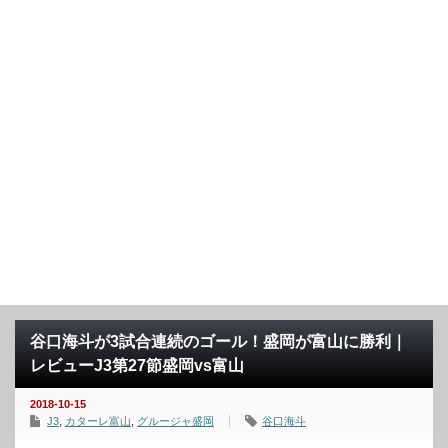
谷口海斗が3試合連続のゴール！盛岡が富山に勝利｜
レビューJ3第27節盛岡vs富山
2018-10-15
J3
,
カターレ富山
,
グルージャ盛岡
谷口海斗