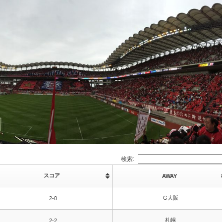
検索:
スコア
AWAY
G大阪
2-0
札幌
2-2