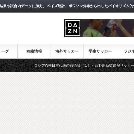
結果や試合内データに加え、 ベイズ統計、ポワソン分布から出したバイオリズム的
リーグ
移籍情報
海外サッカー
学生サッカー
ラジ
ロシアW杯日本代表の戦術論（１）～西野朗新監督がサッカーのスタイル