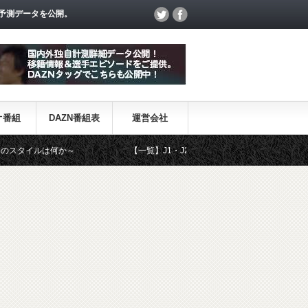
予測データを公開。
オ番組
DAZN番組表
運営会社
は何か～
【一覧】J1・J2・J3リーグ「退団・戦力外選手＆新加入選