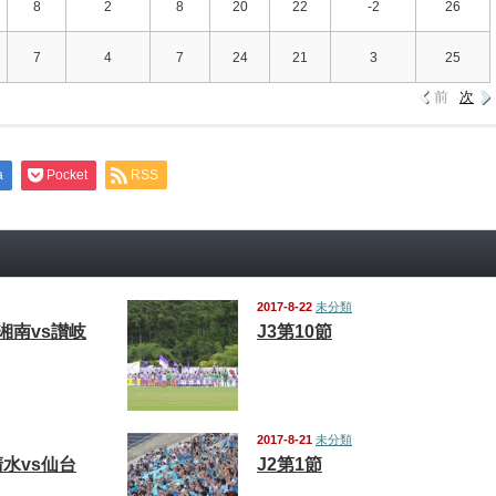
8
2
8
20
22
-2
26
7
4
7
24
21
3
25
前
次
a
Pocket
RSS
2017-8-22
未分類
 湘南vs讃岐
J3第10節
2017-8-21
未分類
清水vs仙台
J2第1節