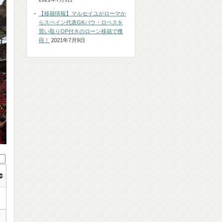
【移籍情報】マルセイユがローマか
らスペイン代表GKパウ・ロペスを
買い取りOP付きのローン移籍で獲
得！
2021年7月9日