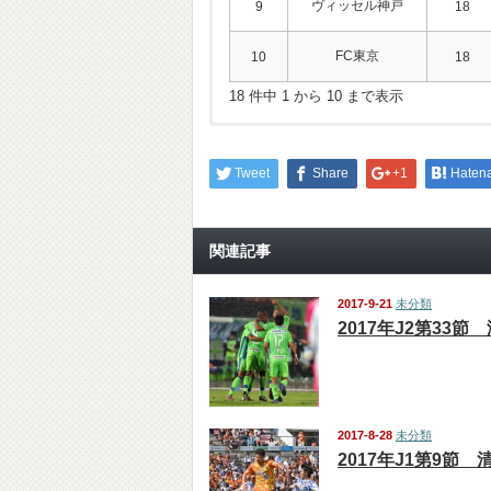
ヴィッセル神戸
9
18
FC東京
10
18
18 件中 1 から 10 まで表示
Tweet
Share
+1
Haten
関連記事
2017-9-21
未分類
2017年J2第33節
2017-8-28
未分類
2017年J1第9節 