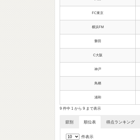
FC東京
横浜FM
磐田
C大阪
神戸
鳥栖
浦和
9 件中 1 から 9 まで表示
節別
順位表
得点ランキング
件表示