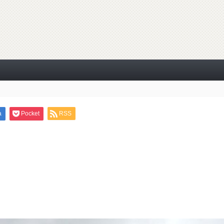
a
Pocket
RSS