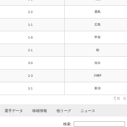
鹿島
2-2
広島
1-1
甲府
1-0
柏
2-1
仙台
3-0
川崎F
2-3
新潟
2-1
前
次
選手データ
移籍情報
他リーグ
ニュース
検索: