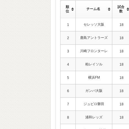
順
試合
チーム名
位
数
セレッソ大阪
1
18
鹿島アントラーズ
2
18
川崎フロンターレ
3
18
柏レイソル
4
18
横浜FM
5
18
ガンバ大阪
6
18
ジュビロ磐田
7
18
浦和レッズ
8
18