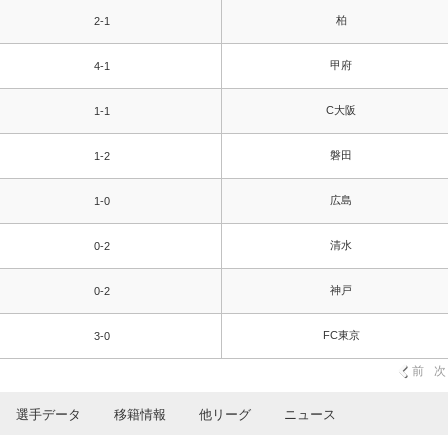
柏
2-1
甲府
4-1
C大阪
1-1
磐田
1-2
広島
1-0
清水
0-2
神戸
0-2
FC東京
3-0
前
次
選手データ
移籍情報
他リーグ
ニュース