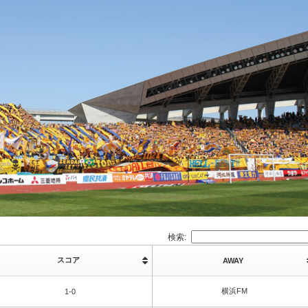
検索:
スコア
AWAY
横浜FM
1-0