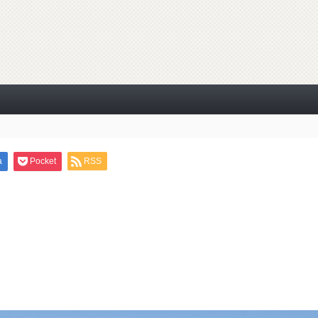
a
Pocket
RSS