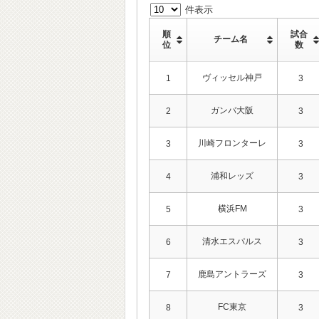
件表示
順
試合
チーム名
位
数
ヴィッセル神戸
1
3
ガンバ大阪
2
3
川崎フロンターレ
3
3
浦和レッズ
4
3
横浜FM
5
3
清水エスパルス
6
3
鹿島アントラーズ
7
3
FC東京
8
3