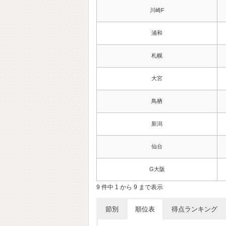
川崎F
浦和
札幌
大宮
鳥栖
新潟
仙台
G大阪
9 件中 1 から 9 まで表示
節別
順位表
得点ランキング