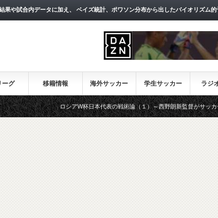
結果や試合内データに加え、 ベイズ統計、ポワソン分布から出したバイオリズム的
リーグ
移籍情報
海外サッカー
学生サッカー
ラジ
ロシアW杯日本代表の戦術論（１）～西野朗新監督がサッカーのスタイ