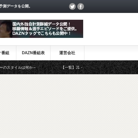
予測データを公開。
オ番組
DAZN番組表
運営会社
ルは何か～
【一覧】J1・J2・J3リーグ「退団・戦力外選手＆新加入選