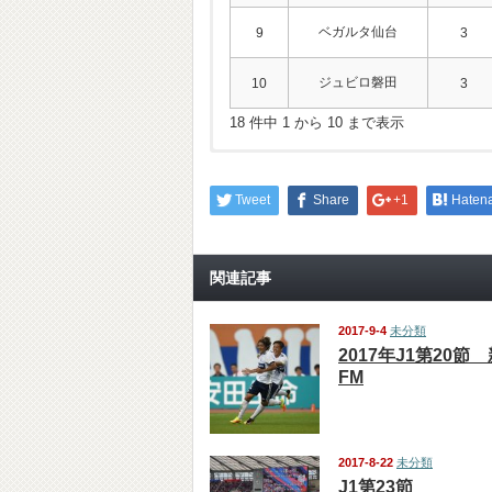
ベガルタ仙台
9
3
ジュビロ磐田
10
3
18 件中 1 から 10 まで表示
Tweet
Share
+1
Haten
関連記事
2017-9-4
未分類
2017年J1第20節
FM
2017-8-22
未分類
J1第23節