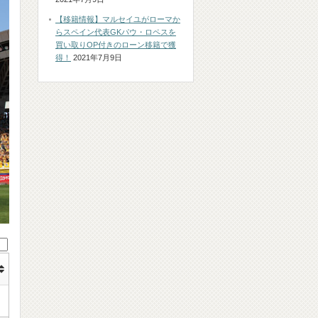
【移籍情報】マルセイユがローマか
らスペイン代表GKパウ・ロペスを
買い取りOP付きのローン移籍で獲
得！
2021年7月9日