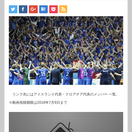
リンク先にはアイスランド代表・クロアチア代表のメンバー 一覧。
※動画視聴期限は2018年7月9日まで