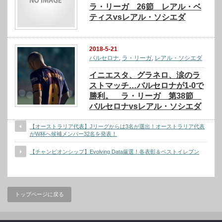
ラ・リーガ 26節 レアル・ベ
ティスvsレアル・ソシエダ
2018-5-21
バルセロナ
,
ラ・リーガ
,
レアル・ソシエダ
イニエスタ、グラネロ、涙のラ
ストマッチ…バルセロナが1-0で
勝利。 ラ・リーガ 第38節
バルセロナvsレアル・ソシエダ
【オーストラリア代表】Jリーグからは3名が選出！オーストラリア代表
がW杯へ候補メンバー32名を発表！
【チャンピオンシップ】Evolving Data厳選！各表彰＆ベストイレブン
トップページに戻る