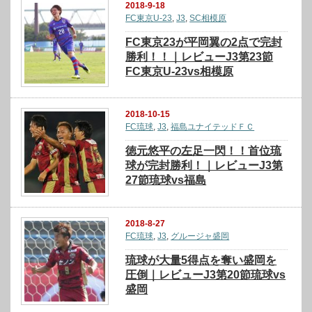
2018-9-18
FC東京U-23
,
J3
,
SC相模原
FC東京23が平岡翼の2点で完封
勝利！！｜レビューJ3第23節
FC東京U-23vs相模原
2018-10-15
FC琉球
,
J3
,
福島ユナイテッドＦＣ
徳元悠平の左足一閃！！首位琉
球が完封勝利！｜レビューJ3第
27節琉球vs福島
2018-8-27
FC琉球
,
J3
,
グルージャ盛岡
琉球が大量5得点を奪い盛岡を
圧倒｜レビューJ3第20節琉球vs
盛岡