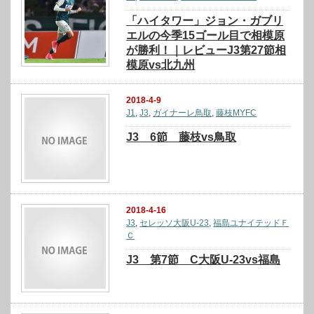
「ハイタワー」ジョン・ガブリ
エルの今季15ゴール目で相模原
が勝利！｜レビューJ3第27節相
模原vs北九州
2018-4-9
J1
,
J3
,
ガイナーレ鳥取
,
藤枝MYFC
J3 6節 藤枝vs鳥取
2018-4-16
J3
,
セレッソ大阪U-23
,
福島ユナイテッドＦ
Ｃ
J3 第7節 C大阪U-23vs福島