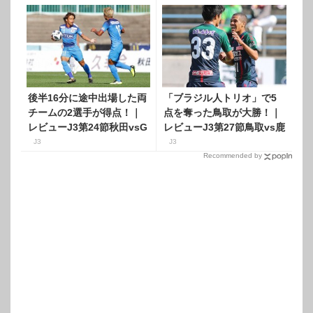
後半16分に途中出場した両
「ブラジル人トリオ」で5
チームの2選手が得点！｜
点を奪った鳥取が大勝！｜
レビューJ3第24節秋田vsG
レビューJ3第27節鳥取vs鹿
大阪U-23
児島
J3
J3
Recommended by