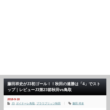
藤田祥史がJ3初ゴール！！秋田の連勝は「4」でスト
ップ｜レビューJ3第23節秋田vs鳥取
2018-9-18
J3
,
ガイナーレ鳥取
,
ブラウブリッツ秋田
藤田 祥史