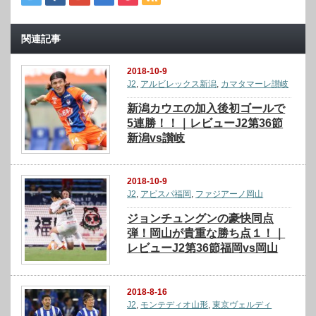
関連記事
2018-10-9
J2
,
アルビレックス新潟
,
カマタマーレ讃岐
新潟カウエの加入後初ゴールで
5連勝！！｜レビューJ2第36節
新潟vs讃岐
2018-10-9
J2
,
アビスパ福岡
,
ファジアーノ岡山
ジョンチュングンの豪快同点
弾！岡山が貴重な勝ち点１！｜
レビューJ2第36節福岡vs岡山
2018-8-16
J2
,
モンテディオ山形
,
東京ヴェルディ