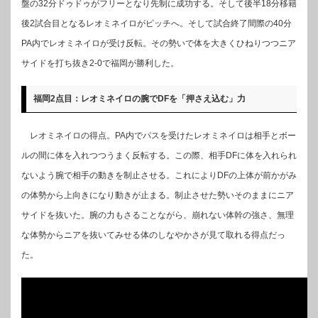
盤の32分ドゥドゥがフリーとなり先制に成功する。そして後半18分移籍
後2試合目となるレオミネイロがピッチへ。そして試合終了間際の40分
PA内でレオミネイロが受け反転。その勢いで体を大きくひねりつつニア
サイドを打ち抜き2-0で福岡が勝利した。
福岡2点目：レオミネイロの腕でDFを「押さえ込む」力
レオミネイロの得点。PA内でパスを受けたレオミネイロは相手とボー
ルの間に体を入れつつうまく反転する。この際、相手DFに体を入れられ
ないよう腕で相手の動きを制止させる。これによりDFの上体が前かがみ
の体勢から上向きになり動きが止まる。制止させた勢いそのままにニア
サイドを抜いた。腕の力もさることながら、崩れない体幹の強さ、無理
な体勢からニアを抜いてみせる体のしなやかさが見て取れる得点だっ
た。