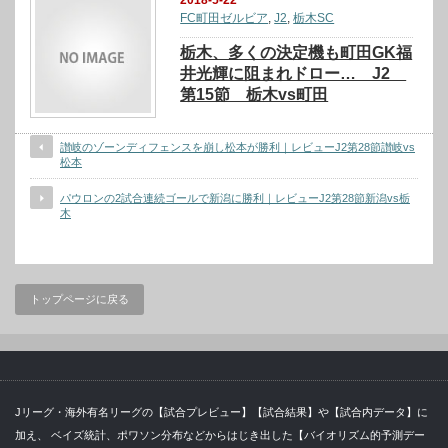
2018-5-22
FC町田ゼルビア
,
J2
,
栃木SC
栃木、多くの決定機も町田GK福
井光輝に阻まれドロー… J2
第15節 栃木vs町田
讃岐のゾーンディフェンスを崩し松本が勝利｜レビューJ2第28節讃岐vs
松本
パウロンの2試合連続ゴールで新潟に勝利｜レビューJ2第28節新潟vs栃
木
トップページに戻る
Jリーグ・海外有名リーグの【試合プレビュー】【試合結果】や【試合内データ】に
加え、 ベイズ統計、ポワソン分布などからはじき出した【バイオリズム的予測デー