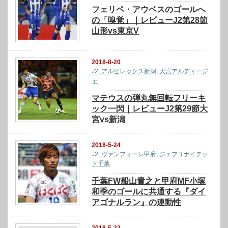
フェリペ・アウベスのゴールへ
の「嗅覚」｜レビューJ2第28節
山形vs東京V
2018-8-20
J2
,
アルビレックス新潟
,
大宮アルディージ
ャ
マテウスの弾丸無回転フリーキ
ック一閃｜レビューJ2第29節大
宮vs新潟
2018-5-24
J2
,
ヴァンフォーレ甲府
,
ジェフユナイテッ
ド千葉
千葉FW船山貴之と甲府MF小塚
和季のゴールに共通する『ダイ
アゴナルラン』の連動性