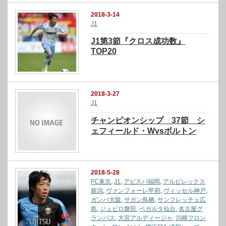
2018-3-14
J1
J1第3節『クロス成功数』
TOP20
2018-3-27
J1
チャンピオンシップ 37節 シ
ェフィールド・Wvsボルトン
2018-5-28
FC東京
,
J1
,
アビスパ福岡
,
アルビレックス
新潟
,
ヴァンフォーレ甲府
,
ヴィッセル神戸
,
ガンバ大阪
,
サガン鳥栖
,
サンフレッチェ広
島
,
ジュビロ磐田
,
ベガルタ仙台
,
名古屋グ
ランパス
,
大宮アルディージャ
,
川崎フロン