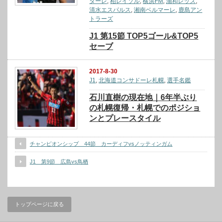
ターレ
,
柏レイソル
,
横浜FM
,
浦和レッズ
,
清水エスパルス
,
湘南ベルマーレ
,
鹿島アン
トラーズ
J1 第15節 TOP5ゴール&TOP5
セーブ
2017-8-30
J1
,
北海道コンサドーレ札幌
,
選手名鑑
石川直樹の現在地｜6年半ぶり
の札幌復帰・札幌でのポジショ
ンとプレースタイル
チャンピオンシップ 44節 カーディフvsノッティンガム
J1 第9節 広島vs鳥栖
トップページに戻る