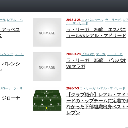
ーガ
,
レアル・ベ
2018-3-28
エスパニョール
,
ラ・リーガ
,
レ
ル・マドリード
 アラベス
ラ・リーガ 26節 エスパニ
ス
ョールvsレアル・マドリード
バレンシア
,
ラ・リ
2018-3-28
ビルバオ
,
マラガ
,
ラ・リーガ
ラ・リーガ 25節 ビルバオ
 バレンシ
vsマラガ
ル
ジローナ
,
ラ・リ
2020-7-3
ラ・リーガ
,
レアル・マドリード
【クラブ紹介】レアル・マド
 ジローナ
ードのトップチームに定着で
なかった下部組織出身ベスト
レブン