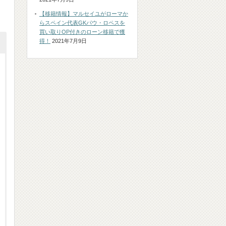
【移籍情報】マルセイユがローマか
らスペイン代表GKパウ・ロペスを
買い取りOP付きのローン移籍で獲
得！
2021年7月9日