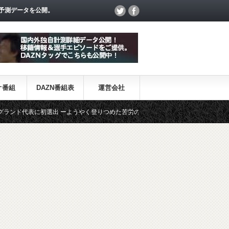
予測データを公開。
オ番組
DAZN番組表
運営会社
代表に初選出 ーようやく登りつめた苦労の道程とはー
【プレミアリーグ