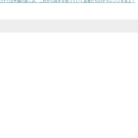
だけでは半減の楽しみ。これから咲きを担っていく若者たちのチャレンジを見よ！