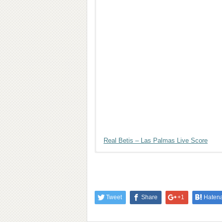
Real Betis – Las Palmas Live Score
Tweet
Share
+1
Haten