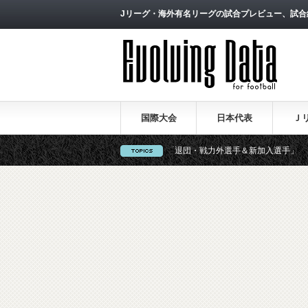
Jリーグ・海外有名リーグの試合プレビュー、試合
国際大会
日本代表
Ｊ
【一覧】J1・J2・J3リーグ「退団・戦力外選手＆新加入選手」