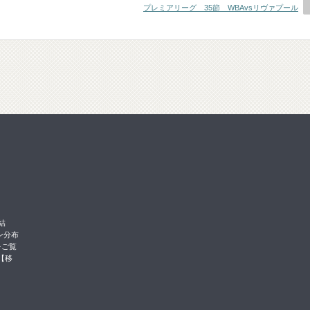
プレミアリーグ 35節 WBAvsリヴァプール
結
ン分布
をご覧
【移