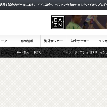
結果や試合内データに加え、 ベイズ統計、ポワソン分布から出したバイオリズム的
リーグ
移籍情報
海外サッカー
学生サッカー
ラジ
DAZN番組・日程表
【ニック・ポープ】元8部GK、イングランド