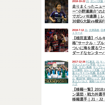
2018-10-22
J1
,
ガンバ大阪
,
走りまくったニュ
ー“小野瀬康介”のJ
でガンバ6連勝｜レ
30節G大阪vs横浜F
2018-7-12
J1
,
大津高校
,
日
トラーズ
【植田直通】ベルギ
格”サークル・ブル
ついに海を渡るワ
ダードなセンター
2017-12-26
FC東京
,
J1
,
V
ヴァンフォーレ甲府
,
ヴィッ
大阪
,
サガン鳥栖
,
サンフレ
ビロ磐田
,
セレッソ大阪
,
ベ
道コンサドーレ札幌
,
名古屋
アルディージャ
,
川崎フロン
ル
,
横浜FM
,
浦和レッズ
,
清
水エスパルス
,
湘南ベルマー
ーズ
【移籍一覧】201
ン退団・戦力外選
移籍選手｜J1・J2・