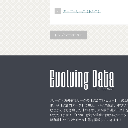
スーパーリーグ（トルコ）
トップページに戻る
Jリーグ・海外有名リーグの【試合プレビュー】【試合
果】や【試合内データ】に加え、 ベイズ統計、ポワソ
などからはじき出した【バイオリズム的予測データ】
いただけます！ 「Labo」は制作過程における小データ
籍市場】や【パラメータ】等を掲載していきます！