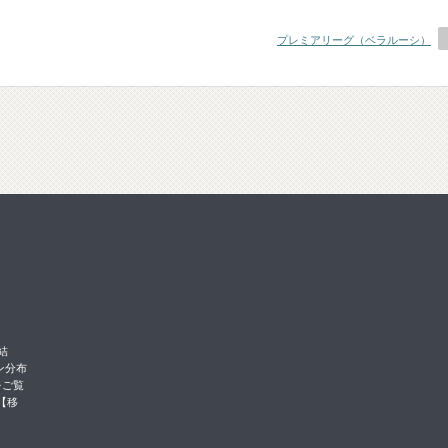
プレミアリーグ（ベラルーシ）
結
ン分布
をご覧
【移