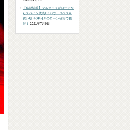
【移籍情報】マルセイユがローマか
らスペイン代表GKパウ・ロペスを
買い取りOP付きのローン移籍で獲
得！
2021年7月9日