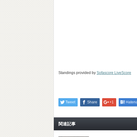
Standings provided by
Sofascore LiveScore
Tweet
Share
+1
Haten
関連記事