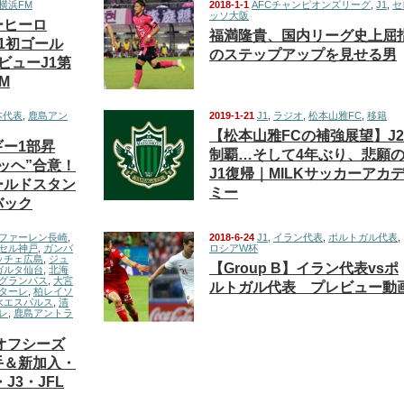
横浜FM
2018-1-1
AFCチャンピオンズリーグ
,
J1
,
セ
ッソ大阪
ーヒーロ
福満隆貴、国内リーグ史上屈
1初ゴール
のステップアップを見せる男
ビューJ1第
M
本代表
,
鹿島アン
2019-1-21
J1
,
ラジオ
,
松本山雅FC
,
移籍
【松本山雅FCの補強展望】J2
ー1部昇
制覇…そして4年ぶり、悲願
ッヘ”合意！
J1復帰｜MILKサッカーアカ
ールドスタン
ミー
バック
・ファーレン長崎
,
2018-6-24
J1
,
イラン代表
,
ポルトガル代表
,
セル神戸
,
ガンバ
ロシアW杯
ッチェ広島
,
ジュ
【Group B】イラン代表vsポ
ガルタ仙台
,
北海
グランパス
,
大宮
ルトガル代表 プレビュー動
ターレ
,
柏レイソ
水エスパルス
,
清
レ
,
鹿島アントラ
8オフシーズ
手＆新加入・
J3・JFL