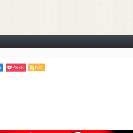
a
Pocket
RSS