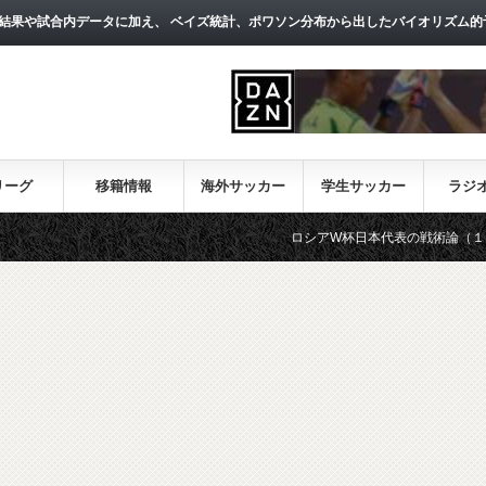
結果や試合内データに加え、 ベイズ統計、ポワソン分布から出したバイオリズム的
リーグ
移籍情報
海外サッカー
学生サッカー
ラジ
ロシアW杯日本代表の戦術論（１）～西野朗