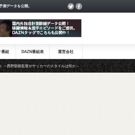
予測データを公開。
オ番組
DAZN番組表
運営会社
新監督がサッカーのスタイルは何か～
【一覧】J1・J2・J3リーグ