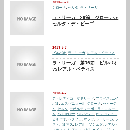
2018-3-28
ジローナ
,
セルタ
,
ラ・リーガ
ラ・リーガ 26節 ジローナvs
セルタ・デ・ビーゴ
2018-5-7
ビルバオ
,
ラ・リーガ
,
レアル・ベティス
ラ・リーガ 第36節 ビルバオ
vsレアル・ベティス
2018-4-2
アトレティコ・マドリード
,
アラベス
,
エイ
バル
,
エスパニョール
,
ジローナ
,
セビージ
ャ
,
セルタ
,
デポルティーボ・ラ・コルーニ
ャ
,
バルセロナ
,
バレンシア
,
ビジャレアル
,
ビルバオ
,
ヘタフェ
,
マラガ
,
ラ・リーガ
,
ラ
ス・パルマス
,
レアル・ソシエダ
,
レアル・
ベティス
,
レアル・マドリード
,
レガネス
,