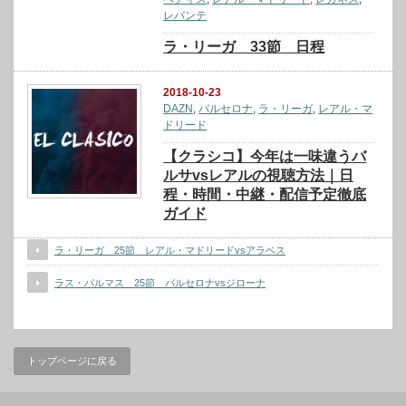
レバンテ
ラ・リーガ 33節 日程
2018-10-23
DAZN
,
バルセロナ
,
ラ・リーガ
,
レアル・マ
ドリード
【クラシコ】今年は一味違うバ
ルサvsレアルの視聴方法｜日
程・時間・中継・配信予定徹底
ガイド
ラ・リーガ 25節 レアル・マドリードvsアラベス
ラス・パルマス 25節 バルセロナvsジローナ
トップページに戻る