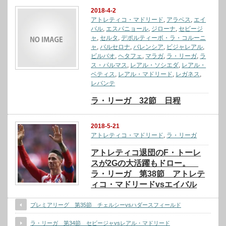
2018-4-2
アトレティコ・マドリード
,
アラベス
,
エイ
バル
,
エスパニョール
,
ジローナ
,
セビージ
ャ
,
セルタ
,
デポルティーボ・ラ・コルーニ
ャ
,
バルセロナ
,
バレンシア
,
ビジャレアル
,
ビルバオ
,
ヘタフェ
,
マラガ
,
ラ・リーガ
,
ラ
ス・パルマス
,
レアル・ソシエダ
,
レアル・
ベティス
,
レアル・マドリード
,
レガネス
,
レバンテ
ラ・リーガ 32節 日程
2018-5-21
アトレティコ・マドリード
,
ラ・リーガ
アトレティコ退団のF・トーレ
スが2Gの大活躍もドロー。
ラ・リーガ 第38節 アトレテ
ィコ・マドリードvsエイバル
プレミアリーグ 第35節 チェルシーvsハダースフィールド
ラ・リーガ 第34節 セビージャvsレアル・マドリード