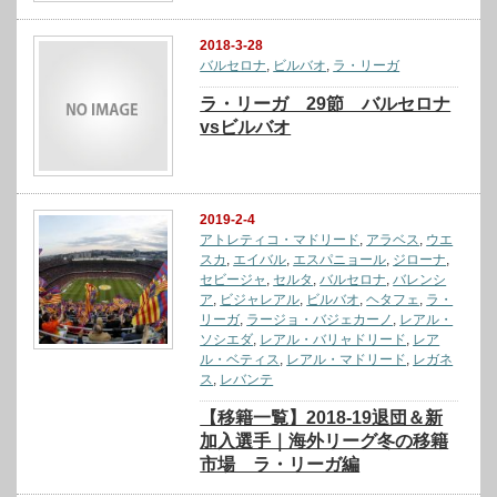
2018-3-28
バルセロナ
,
ビルバオ
,
ラ・リーガ
ラ・リーガ 29節 バルセロナ
vsビルバオ
2019-2-4
アトレティコ・マドリード
,
アラベス
,
ウエ
スカ
,
エイバル
,
エスパニョール
,
ジローナ
,
セビージャ
,
セルタ
,
バルセロナ
,
バレンシ
ア
,
ビジャレアル
,
ビルバオ
,
ヘタフェ
,
ラ・
リーガ
,
ラージョ・バジェカーノ
,
レアル・
ソシエダ
,
レアル・バリャドリード
,
レア
ル・ベティス
,
レアル・マドリード
,
レガネ
ス
,
レバンテ
【移籍一覧】2018-19退団＆新
加入選手｜海外リーグ冬の移籍
市場 ラ・リーガ編