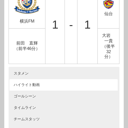
仙台
1
-
1
横浜FM
大岩
一貴
前田 直輝
（後半
（前半46分）
32
分）
スタメン
ハイライト動画
ゴールシーン
タイムライン
チームスタッツ