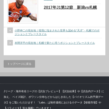
2017年J1第12節 新潟vs札幌
小野伸二の現在地｜怪我に悩まされた世界も認める“天才”・札幌でのポ
ジションとプレースタイル
本間洋平の現在地｜札幌で新たに培うポジションとプレースタイル
トップページに戻る
Jリーグ・海外有名リーグの【試合プレビュー】【試合結果】や【試合内データ】に
加え、 ベイズ統計、ポワソン分布などからはじき出した【バイオリズム的予測デー
タ】をご覧いただけます！ 「Labo」は制作過程における小データ【移籍市場】や
【パラメータ】等を掲載していきます！