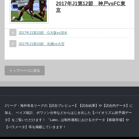
2017年J1第12節 神戸vsFC東
京
2017年J1第10節 G大阪vs清水
2017年J1第10節 札幌vs大宮
トップページに戻る
Jリーグ・海外有名リーグの【試合プレビュー】【試合結果】や【試合内データ】に
加え、 ベイズ統計、ポワソン分布などからはじき出した【バイオリズム的予測デー
タ】をご覧いただけます！ 「Labo」は制作過程における小データ【移籍市場】や
【パラメータ】等を掲載していきます！