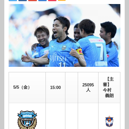
【主
審】
25095
5/5（金）
15:00
人
今村
義朗