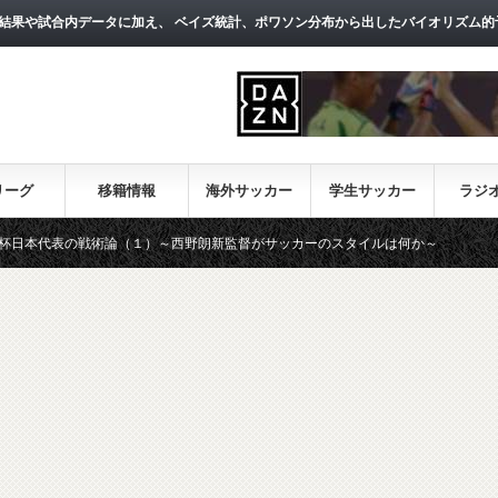
結果や試合内データに加え、 ベイズ統計、ポワソン分布から出したバイオリズム的
リーグ
移籍情報
海外サッカー
学生サッカー
ラジ
戦術論（１）～西野朗新監督がサッカーのスタイルは何か～
【一覧】