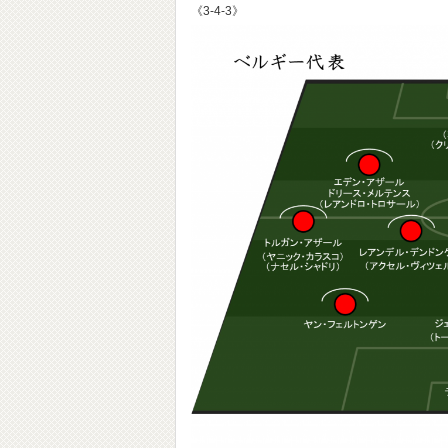
《3-4-3》