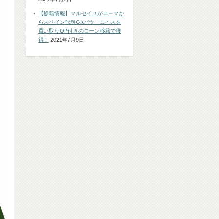
【移籍情報】マルセイユがローマか
らスペイン代表GKパウ・ロペスを
買い取りOP付きのローン移籍で獲
得！
2021年7月9日