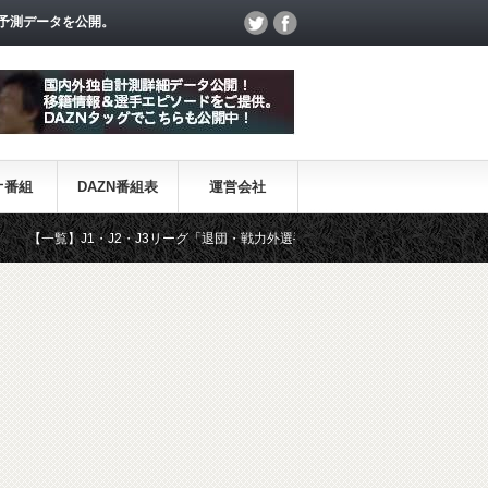
予測データを公開。
オ番組
DAZN番組表
運営会社
J1・J2・J3リーグ「退団・戦力外選手＆新加入選手」
DAZN番組・