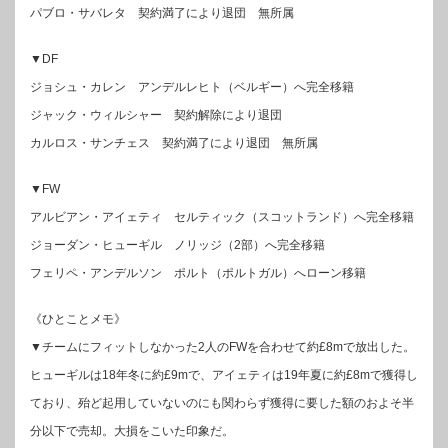
パブロ・サバレタ 契約満了により退団 無所属
▼DF
ジョシュ・カレン アンデルレヒト（ベルギー）へ完全移籍
ジャック・ウィルシャー 契約解除により退団
カルロス・サンチェス 契約満了により退団 無所属
▼FW
アルビアン・アイェティ セルティック（スコットランド）へ完全移籍
ジョーダン・ヒューギル ノリッジ（2部）へ完全移籍
フェリペ・アンデルソン ポルト（ポルトガル）へローン移籍
《ひとことメモ》
▼チームにフィットしなかった2人のFWを合わせて約£8mで放出した。
ヒューギルは18年冬に約£9mで、アイェティは19年夏に約£8mで獲得し
ており、殆ど起用していないのにも関わらず獲得に要した額のおよそ半
分以下で売却。大損をこいた印象だ。