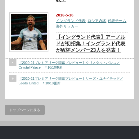
2018-5-16
イングランド代表
,
ロシアW杯
,
代表チーム
,
海外サッカー
【イングランド代表】アーノル
ドが初招集！イングランド代表
がW杯メンバー23人を発表！
【2020-21プレミアリーグ開幕プレビュー】クリスタル・パレス／
Crystal Palace ＊10/10更新
【2020-21プレミアリーグ開幕プレビュー】リーズ・ユナイテッド／
Leeds United ＊10/10更新
トップページに戻る