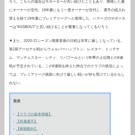
ろう。こちらの場合はサポーターが言い続けたこともあり、降格した夏
にオーナーが交代。18年夏にもう一度オーナーが交代し、選手の総入れ
替えを経て19年夏にプレミアリーグへと復帰した。ハマーズのサポータ
ーは”#GSBOUT”と言い続けることが重要になってくるだろう。
▼また、2020-21シーズン開幕直後の日程は非常に厳しくなっている。
第2節アーセナル戦からウォルバーハンプトン、レスター、トッテナ
ム、マンチェスター・シティ、リバプールという昨季の上位陣との6連
戦が予定されている。この6連戦を終えた時点でのクラブの状況によっ
ては、プレミアリーグ残留に向けて厳しい戦いが待ち受けているかもし
れない。
目次
【クラブの基本情報】
【所属選手】
【移籍動向】