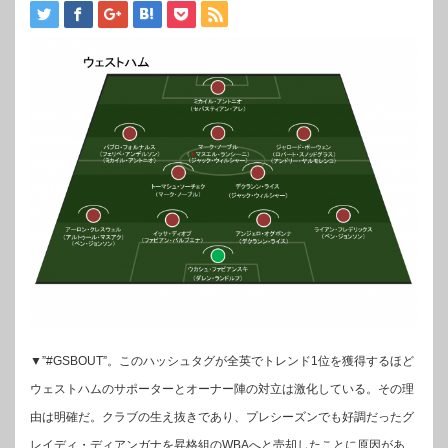
▼”#GSBOUT”。このハッシュタグが全英でトレンド1位を獲得するほど
ウェストハムのサポーターとオーナー陣の対立は激化している。その理
由は明確だ。クラブの生え抜きであり、プレシーズンでも好調だったグ
レイディ・ディアンガナを昇格組のWBAへと売却したことに原因があ