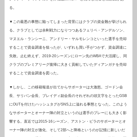
る。
▼この最悪の事態に陥ってしまった背景にはクラブの資金難が挙げられ
る。クラブとしては余剰戦力になりつつあるフェリペ・アンデルソン、
マヌエル・ランシーニ、アンドリー・ヤルモレンコといった選手を売却
することで資金調達を狙ったが、いずれも買い手がつかず、資金調達に
失敗。止む終えず、2019-20シーズンにローン先のWBAで大活躍し、同
クラブのプレミアリーグ復帰に大きく貢献していたディアンガナを売却
することで資金調達を図った。
▼しかし、この移籍報道が出てからサポーターは大激怒。ゴードン会
長、サリバン会長、ブレイディ副会長のそれぞれの頭文字をとったGSB
にOUTを付けたハッシュタグがSNS上に溢れる事態となった。このよう
なサポーターとオーナー陣の対立というのは選手のプレーにも大きく影
響する。直近では2015-16シーズン、アストン・ビラのサポーターとオ
ーナー陣の対立が激化、そして2部へと降格というのが記憶に新しいだ