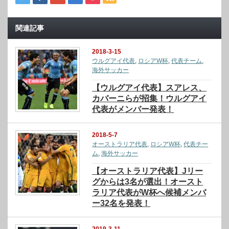
関連記事
2018-3-15
ウルグアイ代表
,
ロシアW杯
,
代表チーム
,
海外サッカー
【ウルグアイ代表】スアレス、
カバーニらが招集！ウルグアイ
代表がメンバー発表！
2018-5-7
オーストラリア代表
,
ロシアW杯
,
代表チー
ム
,
海外サッカー
【オーストラリア代表】Jリー
グからは3名が選出！オースト
ラリア代表がW杯へ候補メンバ
ー32名を発表！