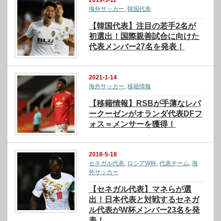
2019-3-11
海外サッカー
,
韓国代表
【韓国代表】注目の若手2名が
初選出！国際親善試合に向けた
代表メンバー27名を発表！
2021-1-14
海外サッカー
,
移籍情報
【移籍情報】RSBが手薄なレバ
ークーゼンがオランダ代表DFフ
ォス＝メンサーを獲得！
2018-5-18
セネガル代表
,
ロシアW杯
,
代表チーム
,
海
外サッカー
【セネガル代表】マネらが選
出！日本代表と対戦するセネガ
ル代表がW杯メンバー23名を発
表！