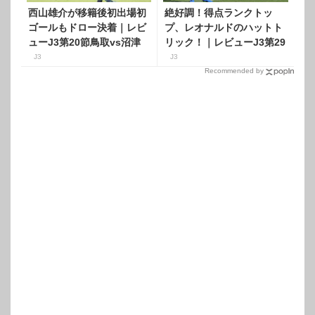
西山雄介が移籍後初出場初
絶好調！得点ランクトッ
ゴールもドロー決着｜レビ
プ、レオナルドのハットト
ューJ3第20節鳥取vs沼津
リック！｜レビューJ3第29
節福島vs鳥取
J3
J3
Recommended by