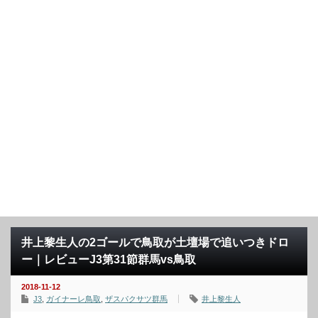
井上黎生人の2ゴールで鳥取が土壇場で追いつきドロ
ー｜レビューJ3第31節群馬vs鳥取
2018-11-12
J3
,
ガイナーレ鳥取
,
ザスパクサツ群馬
井上黎生人