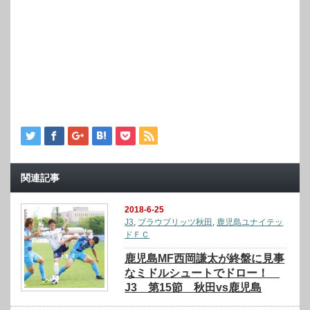
関連記事
2018-6-25
J3
,
ブラウブリッツ秋田
,
鹿児島ユナイテッ
ドＦＣ
鹿児島MF西岡謙太が終盤に見事
なミドルシュートでドロー！
J3 第15節 秋田vs鹿児島