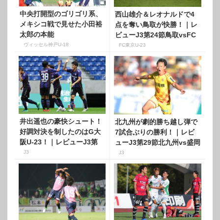
中央打開型のゴリゴリ系、
西山雄介＆レオナルドで4
メキシコ戦で見せた小田裕
点を奪い鳥取が快勝！｜レ
太郎の本能
ビューJ3第24節鳥取vsFC
東京U-23
ヴィッセル神戸U-18
FC東京U-23
井出遥也の豪快シュート！
北九州が劇的勝ち越し弾で
好調対決を制したのはG大
7試合ぶりの勝利！｜レビ
阪U-23！｜レビューJ3第
ューJ3第29節北九州vs盛岡
26節G大阪U-23vs鳥取
J3
J3