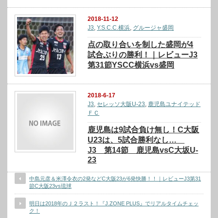
2018-11-12
J3
,
Y.S.C.C.横浜
,
グルージャ盛岡
点の取り合いを制した盛岡が4
試合ぶりの勝利！｜レビューJ3
第31節YSCC横浜vs盛岡
2018-6-17
J3
,
セレッソ大阪U-23
,
鹿児島ユナイテッド
ＦＣ
鹿児島は9試合負け無し！C大阪
U23は、5試合勝利なし…
J3 第14節 鹿児島vsC大坂U-
23
中島元彦＆米澤令衣の2発などC大阪23が6発快勝！！｜レビューJ3第31
節C大阪23vs琉球
明日は2018年のＪ２ラスト！『J.ZONE PLUS』でリアルタイムチェッ
ク！