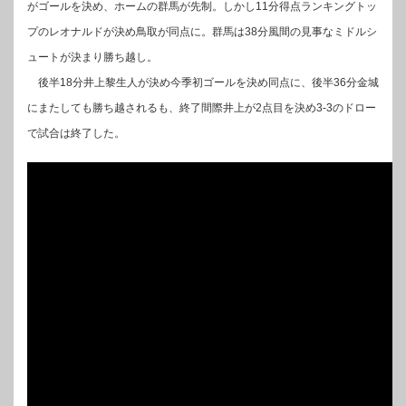
がゴールを決め、ホームの群馬が先制。しかし11分得点ランキングトッ
プのレオナルドが決め鳥取が同点に。群馬は38分風間の見事なミドルシ
ュートが決まり勝ち越し。
後半18分井上黎生人が決め今季初ゴールを決め同点に、後半36分金城
にまたしても勝ち越されるも、終了間際井上が2点目を決め3-3のドロー
で試合は終了した。