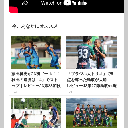
今、あなたにオススメ
藤田祥史がJ3初ゴール！！
「ブラジル人トリオ」で5
秋田の連勝は「4」でスト
点を奪った鳥取が大勝！｜
ップ｜レビューJ3第23節秋
レビューJ3第27節鳥取vs鹿
田vs鳥取
児島
J3
J3