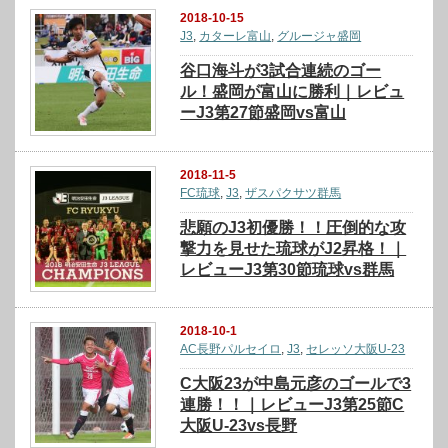
2018-10-15
J3
,
カターレ富山
,
グルージャ盛岡
谷口海斗が3試合連続のゴー
ル！盛岡が富山に勝利｜レビュ
ーJ3第27節盛岡vs富山
2018-11-5
FC琉球
,
J3
,
ザスパクサツ群馬
悲願のJ3初優勝！！圧倒的な攻
撃力を見せた琉球がJ2昇格！｜
レビューJ3第30節琉球vs群馬
2018-10-1
AC長野パルセイロ
,
J3
,
セレッソ大阪U-23
C大阪23が中島元彦のゴールで3
連勝！！｜レビューJ3第25節C
大阪U-23vs長野