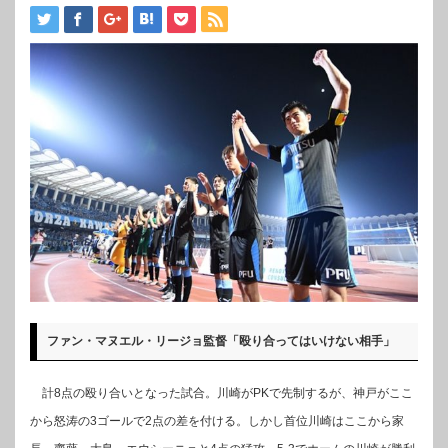
ファン・マヌエル・リージョ監督「殴り合ってはいけない相手」
計8点の殴り合いとなった試合。川崎がPKで先制するが、神戸がここ
から怒涛の3ゴールで2点の差を付ける。しかし首位川崎はここから家