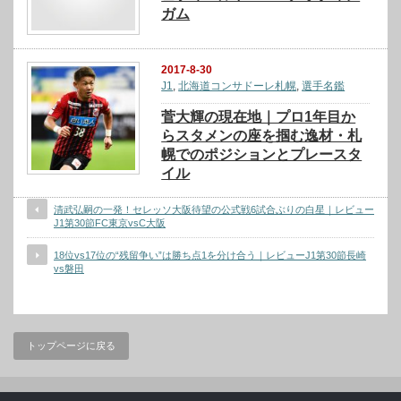
ガム
2017-8-30
J1
,
北海道コンサドーレ札幌
,
選手名鑑
菅大輝の現在地｜プロ1年目か
らスタメンの座を掴む逸材・札
幌でのポジションとプレースタ
イル
清武弘嗣の一発！セレッソ大阪待望の公式戦6試合ぶりの白星｜レビュー
J1第30節FC東京vsC大阪
18位vs17位の“残留争い”は勝ち点1を分け合う｜レビューJ1第30節長崎
vs磐田
トップページに戻る