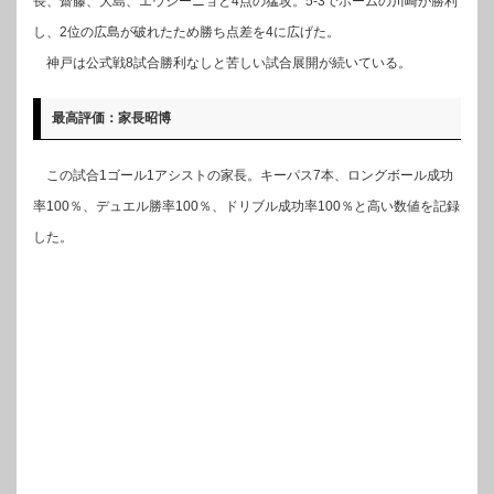
長、齋藤、大島、エウシーニョと4点の猛攻。5-3でホームの川崎が勝利
し、2位の広島が破れたため勝ち点差を4に広げた。
神戸は公式戦8試合勝利なしと苦しい試合展開が続いている。
最高評価：家長昭博
この試合1ゴール1アシストの家長。キーパス7本、ロングボール成功
率100％、デュエル勝率100％、ドリブル成功率100％と高い数値を記録
した。