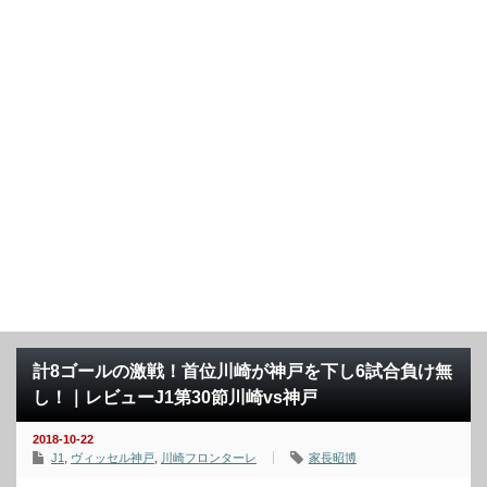
計8ゴールの激戦！首位川崎が神戸を下し6試合負け無
し！｜レビューJ1第30節川崎vs神戸
2018-10-22
J1
,
ヴィッセル神戸
,
川崎フロンターレ
家長昭博