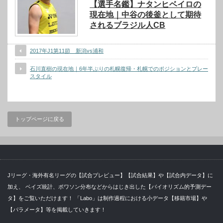
【選手名鑑】ナタンヒベイロの
現在地｜中谷の後釜として期待
されるブラジル人CB
2017年J1第11節 新潟vs浦和
石川直樹の現在地｜6年半ぶりの札幌復帰・札幌でのポジションとプレー
スタイル
トップページに戻る
Jリーグ・海外有名リーグの【試合プレビュー】【試合結果】や【試合内データ】に
加え、 ベイズ統計、ポワソン分布などからはじき出した【バイオリズム的予測デー
タ】をご覧いただけます！ 「Labo」は制作過程における小データ【移籍市場】や
【パラメータ】等を掲載していきます！