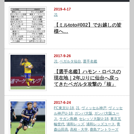
2019-4-17
J1
【ミルtoto#002】でお越しの皆
様へ…
2017-9-26
J1
,
ベガルタ仙台
,
選手名鑑
【選手名鑑】ハモン・ロペスの
現在地｜2年ぶりに仙台へ戻っ
てきたベガルタ攻撃の「核」
2017-6-24
FC東京U-18
,
J1
,
ヴィッセル神戸
,
ヴィッセ
ル神戸U-18
,
ガンバ大阪
,
ガンバ大阪ユー
ス
,
サガン鳥栖
,
セレッソ大阪U-18
,
東京五
輪世代
,
浦和レッズ
,
浦和レッズユース
,
青
森山田高
,
高校・大学
,
鹿島アントラーズ