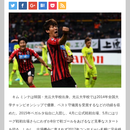
キム ミンテは韓国・光云大学校出身。光云大学校では2014年全国大
学チャンピオンシップで優勝、ベスト守備賞を受賞するなどの功績を収
めた。2015年ベガルタ仙台に入団し、4月に公式戦初出場、5月にはリ
ーグ戦初出場さらにわずか8分で初ゴールをあげるなど見事なスタート
を切る。しかし、出場機会に恵まれず2017年コンサドーレ札幌に完全移