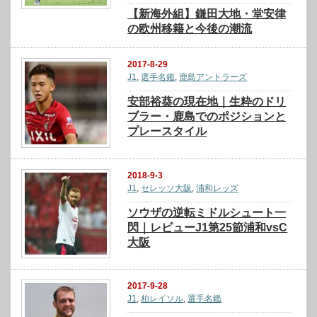
【新海外組】鎌田大地・堂安律
の欧州移籍と今後の潮流
2017-8-29
J1
,
選手名鑑
,
鹿島アントラーズ
安部裕葵の現在地｜生粋のドリ
ブラー・鹿島でのポジションと
プレースタイル
2018-9-3
J1
,
セレッソ大阪
,
浦和レッズ
ソウザの逆転ミドルシュート一
閃｜レビューJ1第25節浦和vsC
大阪
2017-9-28
J1
,
柏レイソル
,
選手名鑑