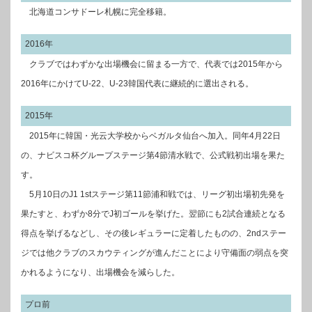
北海道コンサドーレ札幌に完全移籍。
2016年
クラブではわずかな出場機会に留まる一方で、代表では2015年から
2016年にかけてU-22、U-23韓国代表に継続的に選出される。
2015年
2015年に韓国・光云大学校からベガルタ仙台へ加入。同年4月22日
の、ナビスコ杯グループステージ第4節清水戦で、公式戦初出場を果た
す。
5月10日のJ1 1stステージ第11節浦和戦では、リーグ初出場初先発を
果たすと、わずか8分でJ初ゴールを挙げた。翌節にも2試合連続となる
得点を挙げるなどし、その後レギュラーに定着したものの、2ndステー
ジでは他クラブのスカウティングが進んだことにより守備面の弱点を突
かれるようになり、出場機会を減らした。
プロ前