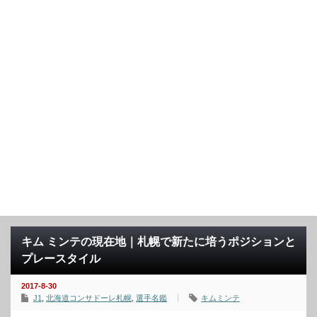
キム ミンテの現在地｜札幌で新たに培うポジションと
プレースタイル
2017-8-30
J1
,
北海道コンサドーレ札幌
,
選手名鑑
キムミンテ