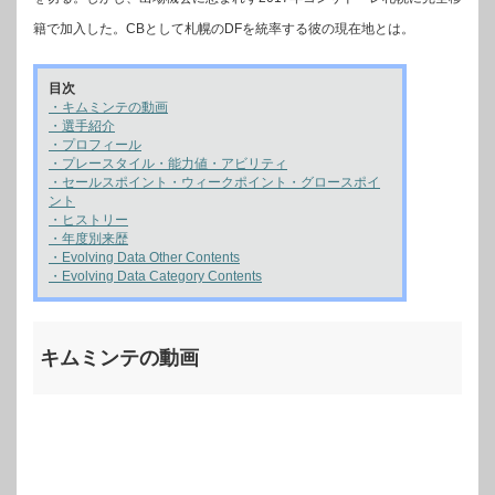
籍で加入した。CBとして札幌のDFを統率する彼の現在地とは。
目次
・キムミンテの動画
・選手紹介
・プロフィール
・プレースタイル・能力値・アビリティ
・セールスポイント・ウィークポイント・グロースポイ
ント
・ヒストリー
・年度別来歴
・Evolving Data Other Contents
・Evolving Data Category Contents
キムミンテの動画