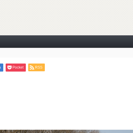
a
Pocket
RSS