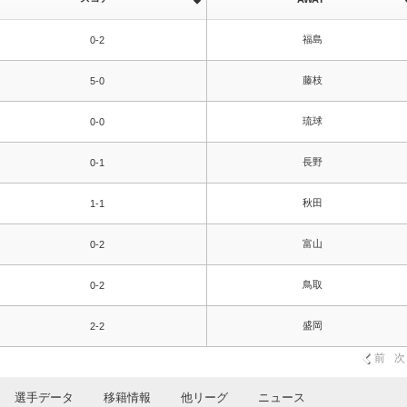
福島
0-2
藤枝
5-0
琉球
0-0
長野
0-1
秋田
1-1
富山
0-2
鳥取
0-2
盛岡
2-2
前
次
選手データ
移籍情報
他リーグ
ニュース