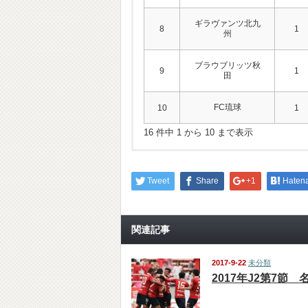
ギラヴァンツ北九
8
1
州
ブラウブリッツ秋
9
1
田
FC琉球
10
1
16 件中 1 から 10 まで表示
Tweet
Share
+1
Haten
関連記事
2017-9-22
未分類
2017年J2第7節 