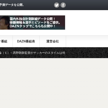
予測データを公開。
オ番組
DAZN番組表
運営会社
野朗新監督がサッカーのスタイルは何か～
【一覧】J1・J2・J3リ