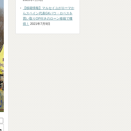
【移籍情報】マルセイユがローマか
らスペイン代表GKパウ・ロペスを
買い取りOP付きのローン移籍で獲
得！
2021年7月9日