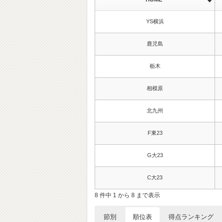
YS横浜
鹿児島
栃木
相模原
北九州
F東23
G大23
C大23
8 件中 1 から 8 まで表示
節別
順位表
得点ランキング