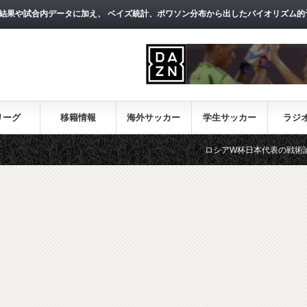
結果や試合内データに加え、 ベイズ統計、ポワソン分布から出したバイオリズム的
リーグ
移籍情報
海外サッカー
学生サッカー
ラジ
ロシアW杯日本代表の戦術論（１）～西