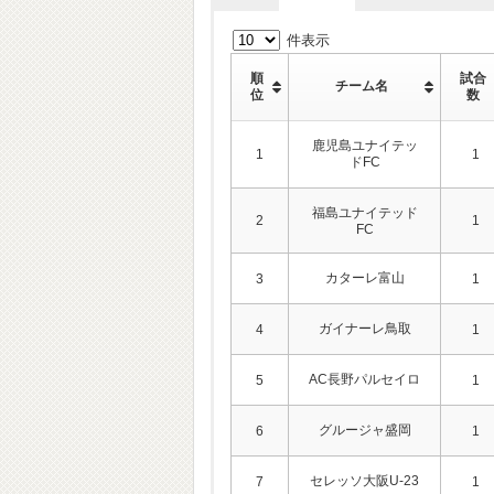
件表示
順
試合
チーム名
位
数
鹿児島ユナイテッ
1
1
ドFC
福島ユナイテッド
2
1
FC
カターレ富山
3
1
ガイナーレ鳥取
4
1
AC長野パルセイロ
5
1
グルージャ盛岡
6
1
セレッソ大阪U-23
7
1