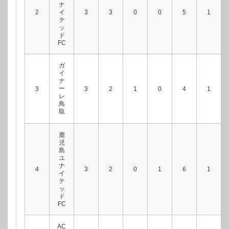
ナ
2
イ
3
3
0
0
5
1
テ
ッ
ド
FC
ガ
イ
ナ
ー
3
3
2
1
0
4
1
レ
鳥
取
鹿
児
島
ユ
ナ
4
3
2
0
1
6
1
イ
テ
ッ
ド
FC
AC