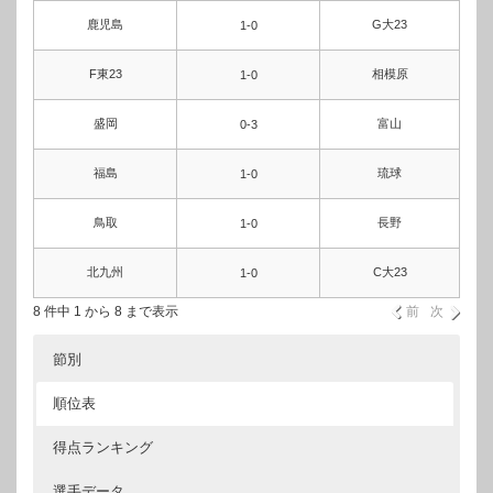
鹿児島
G大23
1-0
F東23
相模原
1-0
盛岡
富山
0-3
福島
琉球
1-0
鳥取
長野
1-0
北九州
C大23
1-0
8 件中 1 から 8 まで表示
前
次
節別
順位表
得点ランキング
選手データ