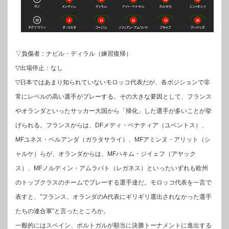
▽負傷者：ナビル・ディラル（練習復帰）
▽出場停止：なし
▽日本ではあまり知られていないモロッコ代表だが、各ポジションで非
常にレベルの高い選手がプレーする。その大きな要因として、フランス
やオランダといったサッカー大国から「帰化」した選手が多いことが挙
げられる。フランスからは、DFメディ・ベナティア（ユベントス）、
MFユネス・ベルアンダ（ガラタサライ）、MFアミンヌ・アリット（シ
ャルケ）らが、オランダからは、MFハキム・ジイェフ（アヤック
ス）、MFノルディン・アムラバト（レガネス）といったいずれも欧州
のトップクラスのチームでプレーする選手達だ。モロッコ代表を一言で
表すと、”フランス、オランダのA代表にギリギリ選出されなかった選手
たちの連合軍”と言ったところか。
一般的にはスペイン、ポルトガルが順当に決勝トーナメントに進出する