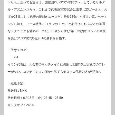
▽なんと言っても注目は、開催国ロシアで5年間プレーしているサルダ
ル・アズムンだろう。これまで代表通算33試合に出場し23ゴールと、わ
ずか23歳にして代表の絶対的エースだ。身長186cmと打点の高いヘディ
ングに加え、ユース時代に”イランのメッシ”と名付けられるほどの華麗
なテクニックも魅力の一つだ。18歳から住む”第二の故郷”ロシアの声援
を受けアジア勢2大会ぶりの勝利を目指す。
〈予想スコア〉
2-1
イラン代表は、大会前のマッチメイクに失敗し2週間以上実践でのプレ
ーがない。コンディション面から見てもモロッコ代表の方が有利か。
〈放送予定〉
放送局：NHK
放送日程：6月15日（金）23:45～25:59
キックオフ：24:00