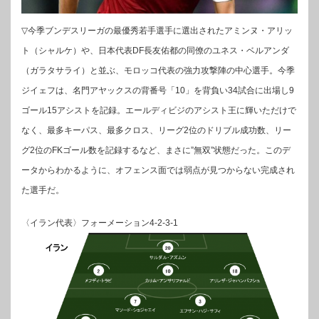
▽今季ブンデスリーガの最優秀若手選手に選出されたアミンヌ・アリッ
ト（シャルケ）や、日本代表DF長友佑都の同僚のユネス・ベルアンダ
（ガラタサライ）と並ぶ、モロッコ代表の強力攻撃陣の中心選手。今季
ジイェフは、名門アヤックスの背番号「10」を背負い34試合に出場し9
ゴール15アシストを記録。エールディビジのアシスト王に輝いただけで
なく、最多キーパス、最多クロス、リーグ2位のドリブル成功数、リー
グ2位のFKゴール数を記録するなど、まさに”無双”状態だった。このデ
ータからわかるように、オフェンス面では弱点が見つからない完成され
た選手だ。
〈イラン代表〉フォーメーション4-2-3-1