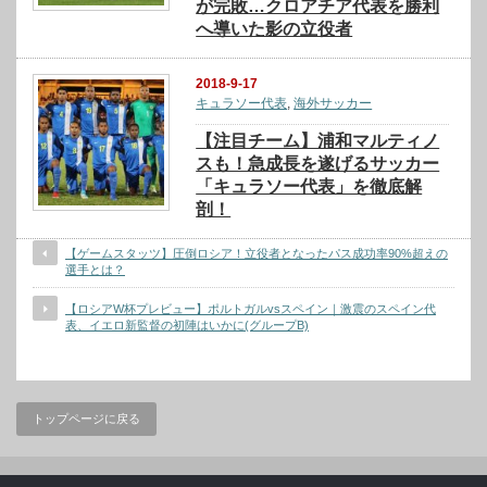
が完敗…クロアチア代表を勝利
へ導いた影の立役者
2018-9-17
キュラソー代表
,
海外サッカー
【注目チーム】浦和マルティノ
スも！急成長を遂げるサッカー
「キュラソー代表」を徹底解
剖！
【ゲームスタッツ】圧倒ロシア！立役者となったパス成功率90%超えの
選手とは？
【ロシアW杯プレビュー】ポルトガルvsスペイン｜激震のスペイン代
表、イエロ新監督の初陣はいかに(グループB)
トップページに戻る