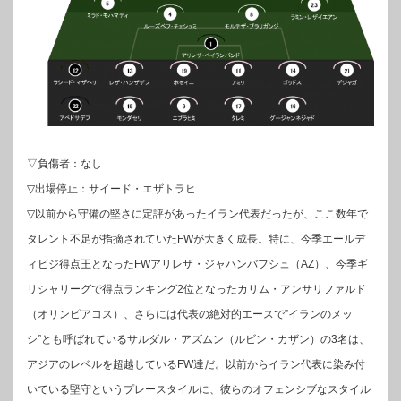
▽負傷者：なし
▽出場停止：サイード・エザトラヒ
▽以前から守備の堅さに定評があったイラン代表だったが、ここ数年で
タレント不足が指摘されていたFWが大きく成長。特に、今季エールデ
ィビジ得点王となったFWアリレザ・ジャハンバフシュ（AZ）、今季ギ
リシャリーグで得点ランキング2位となったカリム・アンサリファルド
（オリンピアコス）、さらには代表の絶対的エースで”イランのメッ
シ”とも呼ばれているサルダル・アズムン（ルビン・カザン）の3名は、
アジアのレベルを超越しているFW達だ。以前からイラン代表に染み付
いている堅守というプレースタイルに、彼らのオフェンシブなスタイル