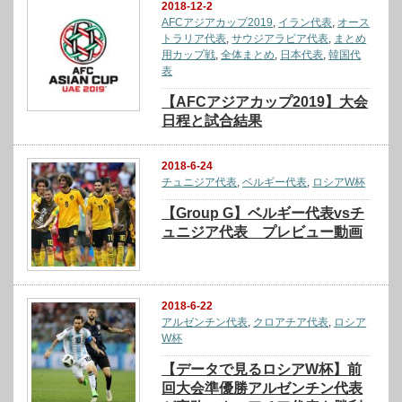
2018-12-2
AFCアジアカップ2019
,
イラン代表
,
オース
トラリア代表
,
サウジアラビア代表
,
まとめ
用カップ戦
,
全体まとめ
,
日本代表
,
韓国代
表
【AFCアジアカップ2019】大会
日程と試合結果
2018-6-24
チュニジア代表
,
ベルギー代表
,
ロシアW杯
【Group G】ベルギー代表vsチ
ュニジア代表 プレビュー動画
2018-6-22
アルゼンチン代表
,
クロアチア代表
,
ロシア
W杯
【データで見るロシアW杯】前
回大会準優勝アルゼンチン代表