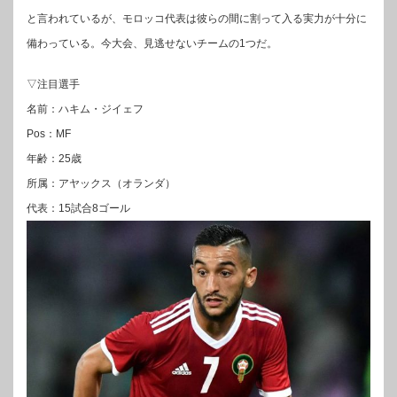
と言われているが、モロッコ代表は彼らの間に割って入る実力が十分に
備わっている。今大会、見逃せないチームの1つだ。
▽注目選手
名前：ハキム・ジイェフ
Pos：MF
年齢：25歳
所属：アヤックス（オランダ）
代表：15試合8ゴール