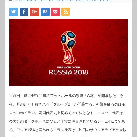
▽昨日、遂に4年に1度のフットボールの祭典『W杯』が開幕した。今
夜、死の組とも称される「グループB」が開幕する。初戦を飾るのはモ
ロッコvsイラン。両国代表史上初めての対決となる。モロッコ代表は、
今大会のダークホースになると非常に注目されているチームの1つであ
る。アジア最強と言われるイラン代表は、昨日のサウジアラビアの大敗