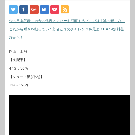
今の日本代表、過去の代表メンバーを回顧するだけでは半減の楽しみ。
これから咲きを担っていく若者たちのチャレンジを見よ！DAZN無料登
録から！
岡山：山形
【支配率】
47％：53％
【シュート数(枠内)】
12(6)：9(2)