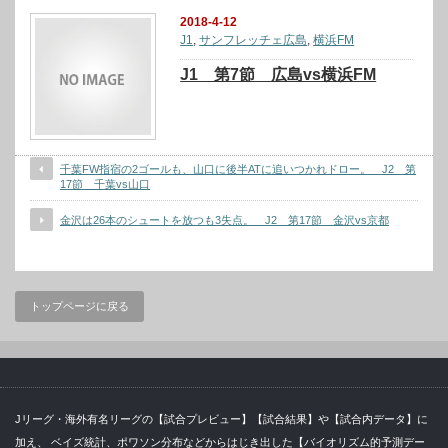
2018-4-12
J1
,
サンフレッチェ広島
,
横浜FM
J1 第7節 広島vs横浜FM
千葉FW指宿の2ゴールも、山口に後半ATに追いつかれドロー。 J2 第
17節 千葉vs山口
金沢は26本のシュートを放つも3失点。 J2 第17節 金沢vs京都
トップページに戻る
Jリーグ・海外有名リーグの【試合プレビュー】【試合結果】や【試合内データ】に
加え、 ベイズ統計、ポワソン分布などからはじき出した【バイオリズム的予測デー