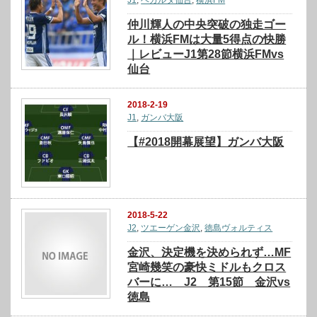
仲川輝人の中央突破の独走ゴー
ル！横浜FMは大量5得点の快勝
｜レビューJ1第28節横浜FMvs
仙台
2018-2-19
J1
,
ガンバ大阪
【#2018開幕展望】ガンバ大阪
2018-5-22
J2
,
ツエーゲン金沢
,
徳島ヴォルティス
金沢、決定機を決められず…MF
宮崎幾笑の豪快ミドルもクロス
バーに… J2 第15節 金沢vs
徳島