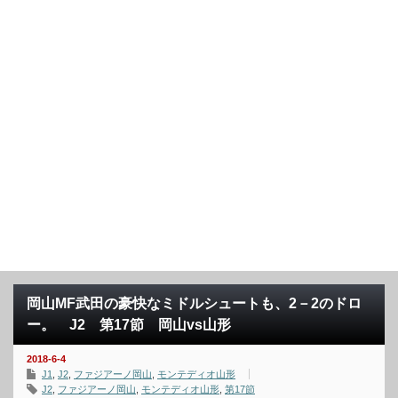
岡山MF武田の豪快なミドルシュートも、2－2のドロ
ー。 J2 第17節 岡山vs山形
2018-6-4
J1
,
J2
,
ファジアーノ岡山
,
モンテディオ山形
J2
,
ファジアーノ岡山
,
モンテディオ山形
,
第17節