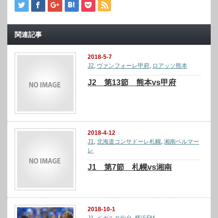
関連記事
2018-5-7
J2
,
ヴァンフォーレ甲府
,
ロアッソ熊本
J2 第13節 熊本vs甲府
2018-4-12
J1
,
北海道コンサドーレ札幌
,
湘南ベルマー
レ
J1 第7節 札幌vs湘南
2018-10-1
J1
,
ベガルタ仙台
,
横浜FM