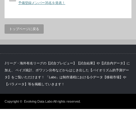
予備登録メンバー35名を発表！
トップページに戻る
Jリーグ・海外有名リーグの【試合プレビュー】【試合結果】や【試合内データ】に
加え、 ベイズ統計、ポワソン分布などからはじき出した【バイオリズム的予測デー
タ】をご覧いただけます！ 「Labo」は制作過程における小データ【移籍市場】や
【パラメータ】等を掲載していきます！
Copyright ©
Evolving Data Labo
All rights reserved.