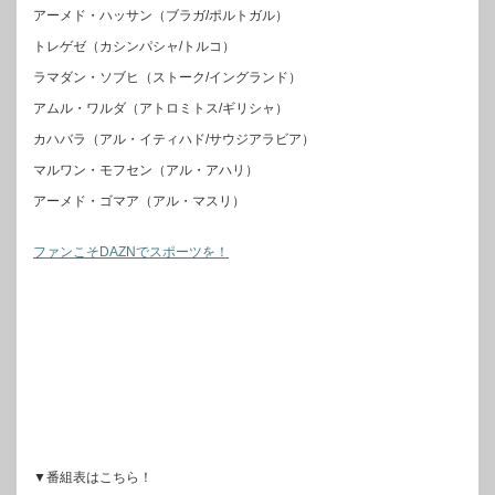
アーメド・ハッサン（ブラガ/ポルトガル）
トレゲゼ（カシンパシャ/トルコ）
ラマダン・ソブヒ（ストーク/イングランド）
アムル・ワルダ（アトロミトス/ギリシャ）
カハバラ（アル・イティハド/サウジアラビア）
マルワン・モフセン（アル・アハリ）
アーメド・ゴマア（アル・マスリ）
ファンこそDAZNでスポーツを！
▼番組表はこちら！