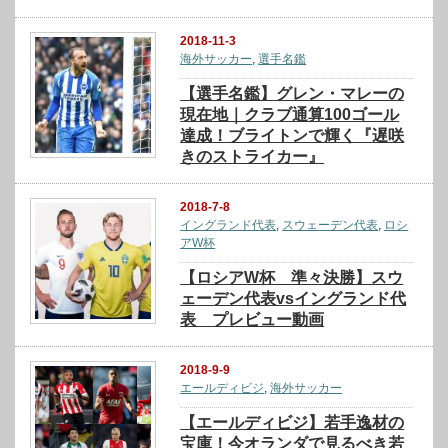
2018-11-3
海外サッカー
,
選手名鑑
【選手名鑑】グレン・マレーの
現在地｜クラブ通算100ゴール
達成！ブライトンで輝く『遅咲
きのストライカー』
2018-7-8
イングランド代表
,
スウェーデン代表
,
ロシ
アW杯
【ロシアW杯 準々決勝】スウ
ェーデン代表vsイングランド代
表 プレビュー動画
2018-9-9
エールディビジ
,
海外サッカー
【エールディビジ】若手逸材の
宝庫！今オランダで見るべき若