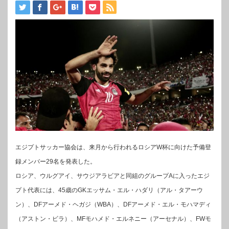
エジプトサッカー協会は、来月から行われるロシアW杯に向けた予備登
録メンバー29名を発表した。
ロシア、ウルグアイ、サウジアラビアと同組のグループAに入ったエジ
プト代表には、45歳のGKエッサム・エル・ハダリ（アル・タアーウ
ン）、DFアーメド・ヘガジ（WBA）、DFアーメド・エル・モハマディ
（アストン・ビラ）、MFモハメド・エルネニー（アーセナル）、FWモ