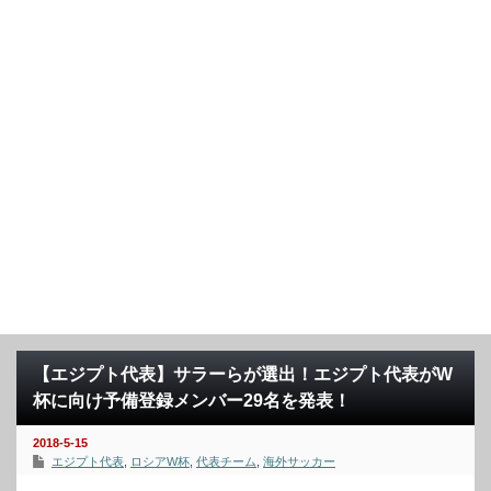
【エジプト代表】サラーらが選出！エジプト代表がW
杯に向け予備登録メンバー29名を発表！
2018-5-15
エジプト代表
,
ロシアW杯
,
代表チーム
,
海外サッカー