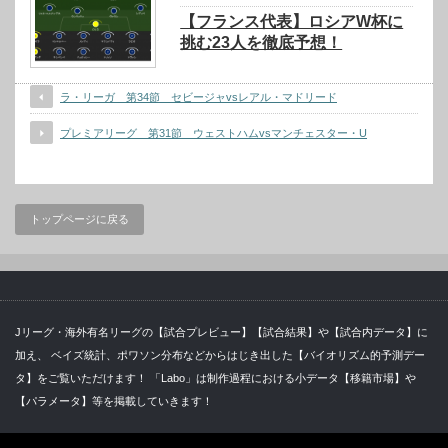
【フランス代表】ロシアW杯に
挑む23人を徹底予想！
ラ・リーガ 第34節 セビージャvsレアル・マドリード
プレミアリーグ 第31節 ウェストハムvsマンチェスター・U
トップページに戻る
Jリーグ・海外有名リーグの【試合プレビュー】【試合結果】や【試合内データ】に
加え、 ベイズ統計、ポワソン分布などからはじき出した【バイオリズム的予測デー
タ】をご覧いただけます！ 「Labo」は制作過程における小データ【移籍市場】や
【パラメータ】等を掲載していきます！