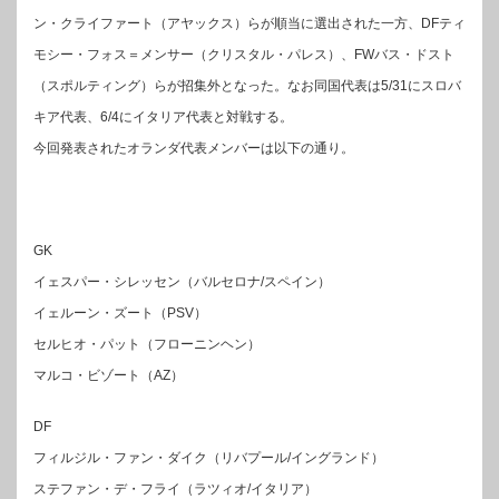
ン・クライファート（アヤックス）らが順当に選出された一方、DFティ
モシー・フォス＝メンサー（クリスタル・パレス）、FWバス・ドスト
（スポルティング）らが招集外となった。なお同国代表は5/31にスロバ
キア代表、6/4にイタリア代表と対戦する。
今回発表されたオランダ代表メンバーは以下の通り。
GK
イェスパー・シレッセン（バルセロナ/スペイン）
イェルーン・ズート（PSV）
セルヒオ・パット（フローニンヘン）
マルコ・ビゾート（AZ）
DF
フィルジル・ファン・ダイク（リバプール/イングランド）
ステファン・デ・フライ（ラツィオ/イタリア）