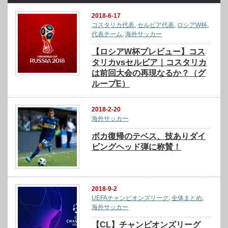
2018-6-17
コスタリカ代表
,
セルビア代表
,
ロシアW杯
,
代表チーム
,
海外サッカー
【ロシアW杯プレビュー】コス
タリカvsセルビア｜コスタリカ
は前回大会の再現なるか？（グ
ループE）
2018-2-20
海外サッカー
ボカ復帰のテベス、技ありダイ
ビングヘッド弾に称賛！
2018-9-2
UEFAチャンピオンズリーグ
,
全体まとめ
,
海外サッカー
【CL】チャンピオンズリーグ