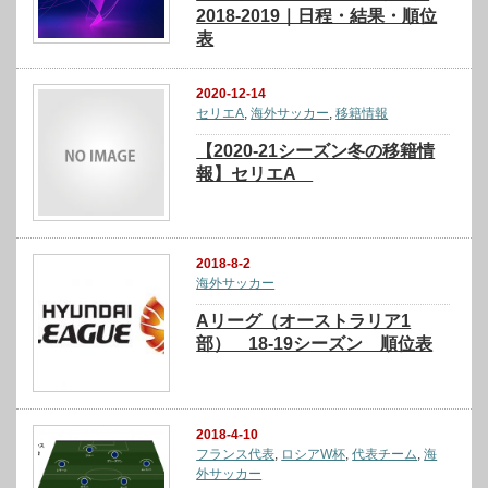
2018-2019｜日程・結果・順位
表
2020-12-14
セリエA
,
海外サッカー
,
移籍情報
【2020-21シーズン冬の移籍情
報】セリエA
2018-8-2
海外サッカー
Aリーグ（オーストラリア1
部） 18-19シーズン 順位表
2018-4-10
フランス代表
,
ロシアW杯
,
代表チーム
,
海
外サッカー