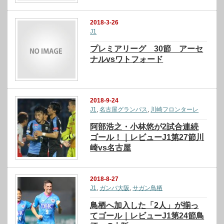
2018-3-26
J1
プレミアリーグ 30節 アーセ
ナルvsワトフォード
2018-9-24
J1
,
名古屋グランパス
,
川崎フロンターレ
阿部浩之・小林悠が2試合連続
ゴール！｜レビューJ1第27節川
崎vs名古屋
2018-8-27
J1
,
ガンバ大阪
,
サガン鳥栖
鳥栖へ加入した「2人」が揃っ
てゴール｜レビューJ1第24節鳥