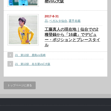
栖vsG大阪
2017-8-31
J1
,
ベガルタ仙台
,
選手名鑑
工藤真人の現在地｜仙台での2
種登録から「16歳」でデビュ
ー・ポジションとプレースタイ
ル
J1 第12節 鹿島vs長崎
J1 第12節 名古屋vsC大阪
トップページに戻る