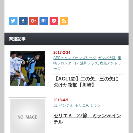
関連記事
2017-2-24
AFCチャンピオンズリーグ
,
ガンバ大阪
,
川
崎フロンターレ
,
浦和レッズ
,
鹿島アントラ
ーズ
【ACL1節】二の矢、三の矢に
欠けた攻撃【川崎】
2018-4-5
J1
,
インテル
,
セリエA
,
ミラン
セリエＡ 27節 ミランvsイン
テル