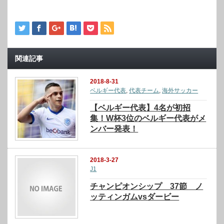
関連記事
2018-8-31
ベルギー代表
,
代表チーム
,
海外サッカー
【ベルギー代表】4名が初招
集！W杯3位のベルギー代表がメ
ンバー発表！
2018-3-27
J1
チャンピオンシップ 37節 ノ
ッティンガムvsダービー