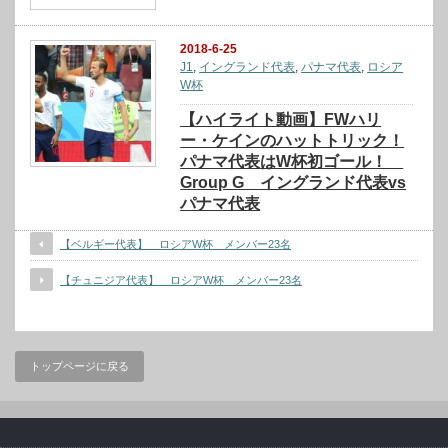
2018-6-25
J1
,
イングランド代表
,
パナマ代表
,
ロシア
W杯
【ハイライト動画】FWハリ
ー・ケインのハットトリック！
パナマ代表はW杯初ゴール！
Group G イングランド代表vs
パナマ代表
【ベルギー代表】 ロシアW杯 メンバー23名
【チュニジア代表】 ロシアW杯 メンバー23名
トップページに戻る