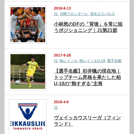
2018-8-13
J1
,
川崎フロンターレ
,
清水エスパルス
小林悠のDFの「背後」を常に狙
うポジショニング｜J1第21節
2017-9-28
J1
,
柏レイソル
,
柏レイソルU-18
,
選手名鑑
【選手名鑑】杉井颯の現在地｜
トップチーム昇格を果たした柏
U-18の“熱すぎる”主将
2018-4-6
J1
ヴェイッカウスリーガ（フィン
ランド）