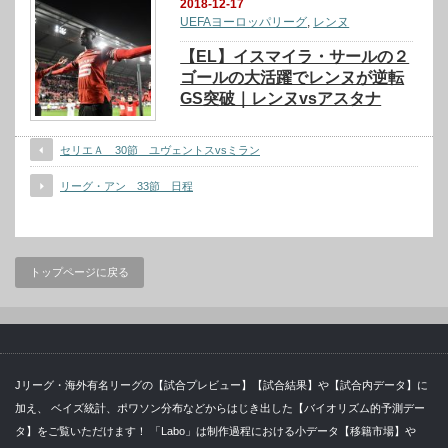
2018-12-17
UEFAヨーロッパリーグ
,
レンヌ
【EL】イスマイラ・サールの２
ゴールの大活躍でレンヌが逆転
GS突破｜レンヌvsアスタナ
セリエＡ 30節 ユヴェントスvsミラン
リーグ・アン 33節 日程
トップページに戻る
Jリーグ・海外有名リーグの【試合プレビュー】【試合結果】や【試合内データ】に
加え、 ベイズ統計、ポワソン分布などからはじき出した【バイオリズム的予測デー
タ】をご覧いただけます！ 「Labo」は制作過程における小データ【移籍市場】や