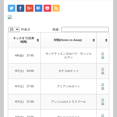
件表示
検索:
キックオフ(日本
対戦(Home vs Away)
時間)
サンテティエンヌvsパリ・サンジェ
詳
4/6(金) 27:45
ルマン
細
詳
4/7(土) 24:00
モナコvsナント
細
詳
4/7(土) 27:00
アミアンvsカーン
細
詳
4/7(土) 27:00
アンジェvsストラスブール
細
詳