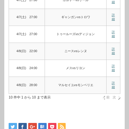
4/7(土) 27:00
ボルドーvsリール
細
詳
4/7(土) 27:00
ギャンガンvsトロワ
細
詳
4/7(土) 27:00
トゥールーズvsディジョン
細
詳
4/8(日) 22:00
ニースvsレンヌ
細
詳
4/8(日) 24:00
メスvsリヨン
細
詳
4/8(日) 28:00
マルセイユvsモンペリエ
細
10 件中 1 から 10 まで表示
前
次