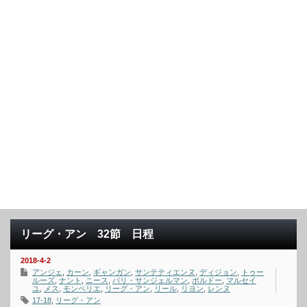
リーグ・アン 32節 日程
2018-4-2
アンジェ
,
カーン
,
ギャンガン
,
サンテティエンヌ
,
ディジョン
,
トゥー
ルーズ
,
ナント
,
ニース
,
パリ・サンジェルマン
,
ボルドー
,
マルセイ
ユ
,
メス
,
モンペリエ
,
リーグ・アン
,
リール
,
リヨン
,
レンヌ
17-18
,
リーグ・アン