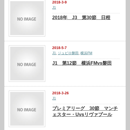
2018-3-9
J1
2018年 J3 第30節 日程
2018-5-7
J1
,
ジュビロ磐田
,
横浜FM
J1 第12節 横浜FMvs磐田
2018-3-26
J1
プレミアリーグ 30節 マンチ
ェスター・Uvsリヴァプール