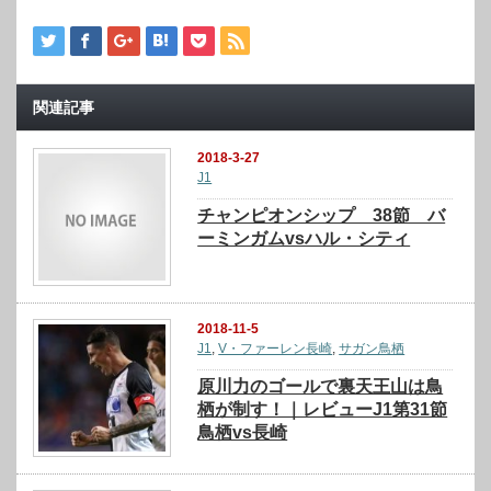
関連記事
2018-3-27
J1
チャンピオンシップ 38節 バ
ーミンガムvsハル・シティ
2018-11-5
J1
,
V・ファーレン長崎
,
サガン鳥栖
原川力のゴールで裏天王山は鳥
栖が制す！｜レビューJ1第31節
鳥栖vs長崎