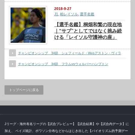
2018-9-27
J1
,
柏レイソル
,
選手名鑑
【選手名鑑】桐畑和繁の現在地
｜“サブ”としてではなく挑み続
ける「レイソル守護神の座」
チャンピオンシップ 34節 シェフィールド・Wvsアストン・ヴィラ
チャンピオンシップ 34節 フラムvsウォルバーハンプトン
トップページに戻る
Jリーグ・海外有名リーグの【試合プレビュー】【試合結果】や【試合内データ】に
加え、 ベイズ統計、ポワソン分布などからはじき出した【バイオリズム的予測デー