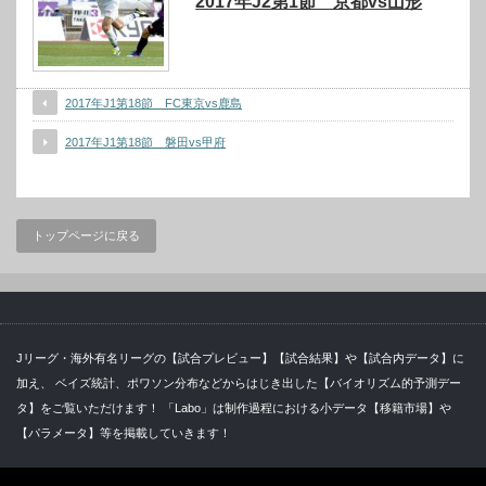
2017年J2第1節 京都vs山形
2017年J1第18節 FC東京vs鹿島
2017年J1第18節 磐田vs甲府
トップページに戻る
Jリーグ・海外有名リーグの【試合プレビュー】【試合結果】や【試合内データ】に
加え、 ベイズ統計、ポワソン分布などからはじき出した【バイオリズム的予測デー
タ】をご覧いただけます！ 「Labo」は制作過程における小データ【移籍市場】や
【パラメータ】等を掲載していきます！