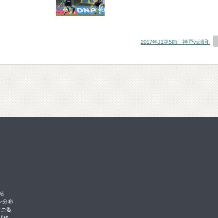
2017年J1第5節 神戸vs浦和
結
ン分布
をご覧