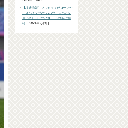
【移籍情報】マルセイユがローマか
らスペイン代表GKパウ・ロペスを
買い取りOP付きのローン移籍で獲
得！
2021年7月9日