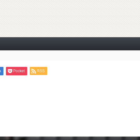
a
Pocket
RSS