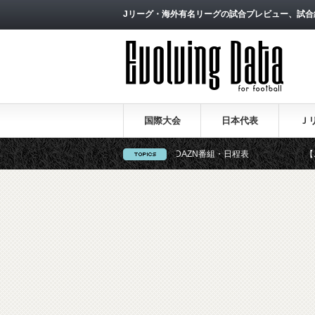
Jリーグ・海外有名リーグの試合プレビュー、試合
国際大会
日本代表
Ｊ
外選手＆新加入選手」
DAZN番組・日程表
【ニック・ポー