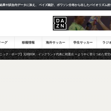
結果や試合内データに加え、 ベイズ統計、ポワソン分布から出したバイオリズム的
リーグ
移籍情報
海外サッカー
学生サッカー
ラジ
プ】元8部GK、イングランド代表に初選出 ーようやく登りつめた苦労の道程とは