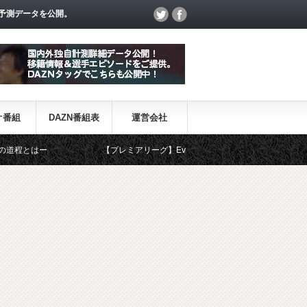
予測データを公開。
オ番組
DAZN番組表
運営会社
ー
【プレミアリーグ】Evolving Data 厳選！各表彰＆ベストイレブン