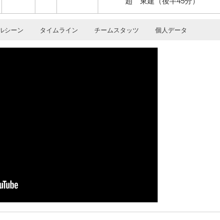
趙 東建（後半45分）
ルシーン
タイムライン
チームスタッツ
個人データ