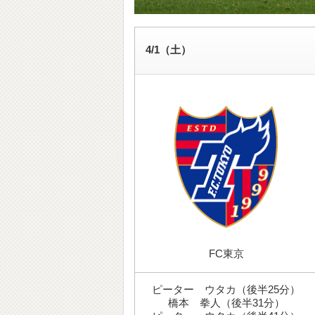
4/1（土）
FC東京
ピーター ウタカ（後半25分）
橋本 拳人（後半31分）