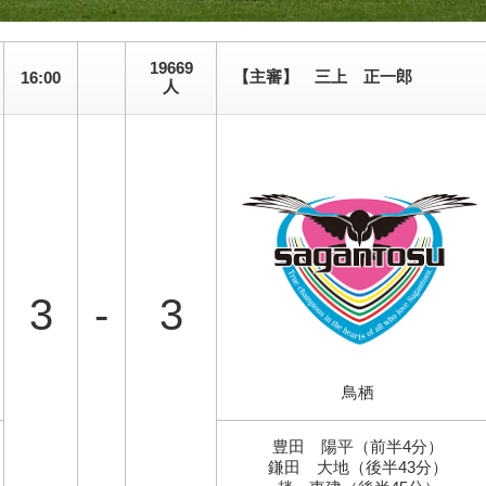
19669
【主審】 三上 正一郎
16:00
人
3
-
3
鳥栖
豊田 陽平（前半4分）
鎌田 大地（後半43分）