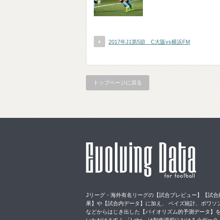
2017年J1第5節 C大阪vs横浜FM
トップページに戻る
Jリーグ・海外有名リーグの【試合プレビュー】【試合
果】や【試合内データ】に加え、 ベイズ統計、ポワソ
などからはじき出した【バイオリズム的予測データ】