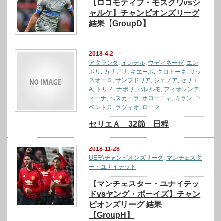
【ロコモティフ・モスクワvsシ
ャルケ】チャンピオンズリーグ
結果【GroupD】
2018-4-2
アタランタ
,
インテル
,
ウディネーゼ
,
エン
ポリ
,
カリアリ
,
キエーボ
,
クロトーネ
,
サッ
スオーロ
,
サンブドリア
,
ジェノア
,
セリエ
A
,
トリノ
,
ナポリ
,
パレルモ
,
フィオレンテ
ィーナ
,
ペスカーラ
,
ボローニャ
,
ミラン
,
ユ
ベントス
,
ラツィオ
,
ローマ
セリエＡ 32節 日程
2018-11-28
UEFAチャンピオンズリーグ
,
マンチェスタ
ー・ユナイテッド
【マンチェスター・ユナイテッ
ドvsヤング・ボーイズ】チャン
ピオンズリーグ 結果
【GroupH】