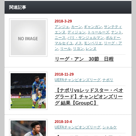
関連記事
2018-3-29
アンジェ
,
カーン
,
ギャンガン
,
サンテティ
エンヌ
,
ディジョン
,
トゥールーズ
,
ナント
,
ニース
,
パリ・サンジェルマン
,
ボルドー
,
マルセイユ
,
メス
,
モンペリエ
,
リーグ・ア
ン
,
リール
,
リヨン
,
レンヌ
リーグ・アン 30節 日程
2018-11-29
UEFAチャンピオンズリーグ
,
ナポリ
【ナポリvsレッドスター・ベオ
グラード】チャンピオンズリー
グ 結果【GroupC】
2018-10-4
UEFAチャンピオンズリーグ
,
シャルケ