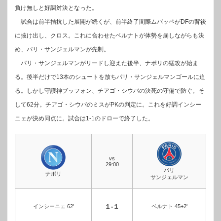
負け無しと好調対決となった。
試合は前半拮抗した展開が続くが、前半終了間際ムバッペがDFの背後
に抜け出し、クロス。これに合わせたベルナトが体勢を崩しながらも決
め、パリ・サンジェルマンが先制。
パリ・サンジェルマンがリードし迎えた後半、ナポリの猛攻が始ま
る。後半だけで13本のシュートを放ちパリ・サンジェルマンゴールに迫
る。しかし守護神ブッフォン、チアゴ・シウバの決死の守備で防ぐ。そ
して62分。チアゴ・シウバのミスがPKの判定に。これを好調インシー
ニェが決め同点に。試合は1-1のドローで終了した。
vs
29:00
パリ
ナポリ
サンジェルマン
１-１
インシーニェ 62'
ベルナト 45+2'