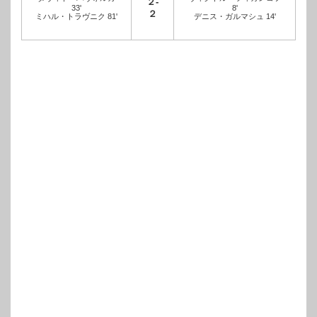
２-
33'
8'
２
ミハル・トラヴニク 81'
デニス・ガルマシュ 14'