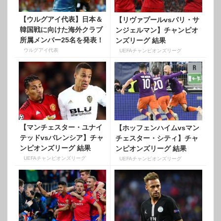
【ウルグアイ代表】日本＆
【リヴァプールvsパリ・サ
韓国戦に向けた海外クラブ
ンジェルマン】チャンピオ
所属メンバー25名を発表！
ンズリーグ 結果
【GroupC】
ウルグアイ代表
UEFAチャンピオンズリーグ
【マンチェスター・ユナイ
【ホッフェンハイムvsマン
テッドvsバレンシア】チャ
チェスター・シティ】チャ
ンピオンズリーグ 結果
ンピオンズリーグ 結果
【GroupH】
【GroupF】
UEFAチャンピオンズリーグ
UEFAチャンピオンズリーグ