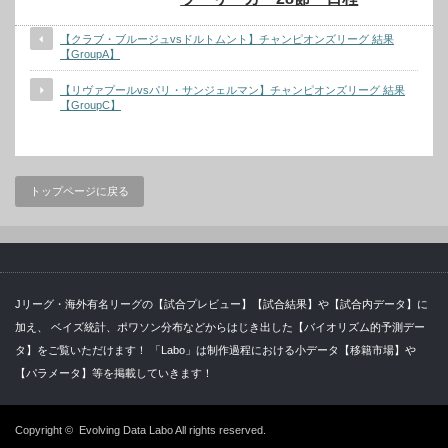
【クラブ・ブルージュvsドルトムント】チャンピオンズリーグ 結果
【GroupA】
【リヴァプールvsパリ・サンジェルマン】チャンピオンズリーグ 結果
【GroupC】
トップページに戻る
Jリーグ・海外有名リーグの【試合プレビュー】【試合結果】や【試合内データ】に
加え、 ベイズ統計、ポワソン分布などからはじき出した【バイオリズム的予測デー
タ】をご覧いただけます！ 「Labo」は制作過程における小データ【移籍市場】や
【パラメータ】等を掲載していきます！
Copyright ©
Evolving Data Labo
All rights reserved.