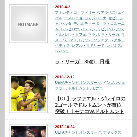
2018-4-2
アトレティコ・マドリード
,
アラベス
,
エイ
バル
,
エスパニョール
,
ジローナ
,
セビージ
ャ
,
セルタ
,
デポルティーボ・ラ・コルーニ
ャ
,
バルセロナ
,
バレンシア
,
ビジャレアル
,
ビルバオ
,
ヘタフェ
,
マラガ
,
ラ・リーガ
,
ラ
ス・パルマス
,
レアル・ソシエダ
,
レアル・
ベティス
,
レアル・マドリード
,
レガネス
,
レバンテ
ラ・リーガ 35節 日程
2018-12-12
UEFAチャンピオンズリーグ
,
インゴルシュ
タット
,
ドルトムント
,
モナコ
【CL】ラファエル・ゲレイロの
2ゴールでドルトムントが首位
突破！｜モナコvsドルトムント
2018-10-24
UEFAチャンピオンズリーグ
,
アヤックス