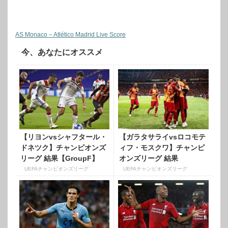
AS Monaco – Atlético Madrid Live Score
今、あなたにオススメ
【リヨンvsシャフタール・
【ガラタサライvsロコモテ
ドネツク】チャンピオンズ
ィフ・モスクワ】チャンピ
リーグ 結果【GroupF】
オンズリーグ 結果
【GroupD】
UEFAチャンピオンズリーグ
UEFAチャンピオンズリーグ