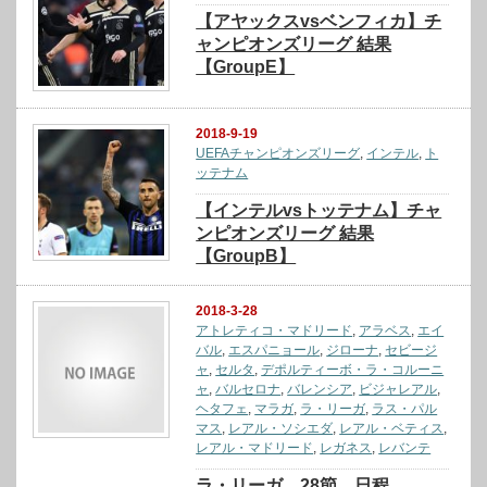
【アヤックスvsベンフィカ】チ
ャンピオンズリーグ 結果
【GroupE】
2018-9-19
UEFAチャンピオンズリーグ
,
インテル
,
ト
ッテナム
【インテルvsトッテナム】チャ
ンピオンズリーグ 結果
【GroupB】
2018-3-28
アトレティコ・マドリード
,
アラベス
,
エイ
バル
,
エスパニョール
,
ジローナ
,
セビージ
ャ
,
セルタ
,
デポルティーボ・ラ・コルーニ
ャ
,
バルセロナ
,
バレンシア
,
ビジャレアル
,
ヘタフェ
,
マラガ
,
ラ・リーガ
,
ラス・パル
マス
,
レアル・ソシエダ
,
レアル・ベティス
,
レアル・マドリード
,
レガネス
,
レバンテ
ラ・リーガ 28節 日程