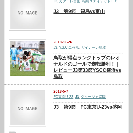
J3
,
カターレ富山
,
福島ユナイテッドＦＣ
J3 第9節 福島vs富山
2018-11-26
J3
,
Y.S.C.C.横浜
,
ガイナーレ鳥取
鳥取が得点ランクトップのレオ
ナルドのゴールで逆転勝利！｜
レビューJ3第33節YSCC横浜vs
鳥取
2018-5-7
FC東京U-23
,
J3
,
グルージャ盛岡
J3 第9節 FC東京U-23vs盛岡