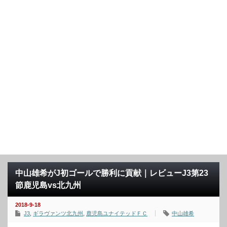
中山雄希がJ初ゴールで勝利に貢献｜レビューJ3第23
節鹿児島vs北九州
2018-9-18
J3
,
ギラヴァンツ北九州
,
鹿児島ユナイテッドＦＣ
中山雄希