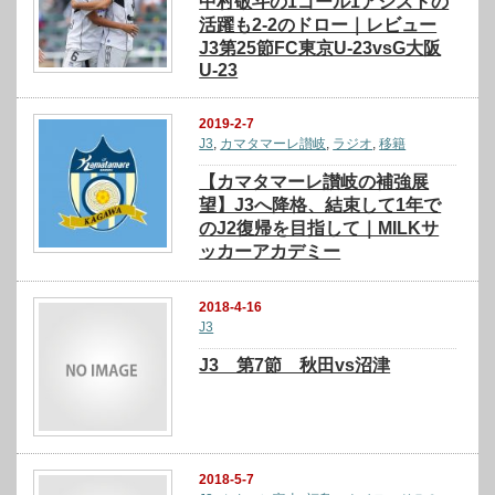
中村敬斗の1ゴール1アシストの
活躍も2-2のドロー｜レビュー
J3第25節FC東京U-23vsG大阪
U-23
2019-2-7
J3
,
カマタマーレ讃岐
,
ラジオ
,
移籍
【カマタマーレ讃岐の補強展
望】J3へ降格、結束して1年で
のJ2復帰を目指して｜MILKサ
ッカーアカデミー
2018-4-16
J3
J3 第7節 秋田vs沼津
2018-5-7