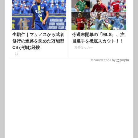
生駒仁｜マリノスから武者
今週末開幕の『MLS』、注
修行の進路を決めた万能型
目選手を徹底スカウト！！
CBが積む経験
海外サッカー
J1
Recommended by