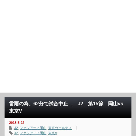
雷雨の為、62分で試合中止… J2 第15節 岡山vs
東京V
2018-5-22
J2
,
ファジアーノ岡山
,
東京ヴェルディ
J2
,
ファジアーノ岡山
,
東京V