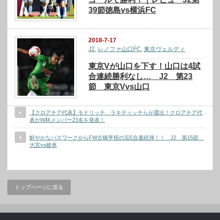
39節徳島vs横浜FC
2018-7-17
J2
,
レノファ山口FC
,
東京ヴェルディ
東京Vが山口を下す！山口は4試
合連続勝利なし… J2 第23
節 東京Vvs山口
【クロアチア代表】モドリッチ、ラキティッチらが選出！クロアチア代
表がW杯メンバー23名を発表！
鮮やかなパスワークからFW古橋亨梧の3試合連続弾！！ J2 第15節
大宮vs岐阜
トップページに戻る