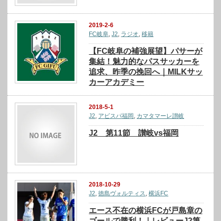
2019-2-6
FC岐阜
,
J2
,
ラジオ
,
移籍
【FC岐阜の補強展望】パサーが
集結！魅力的なパスサッカーを
追求、昨季の挽回へ｜MILKサッ
カーアカデミー
2018-5-1
J2
,
アビスパ福岡
,
カマタマーレ讃岐
J2 第11節 讃岐vs福岡
2018-10-29
J2
,
徳島ヴォルティス
,
横浜FC
エース不在の横浜FCが戸島章の
ゴールで勝利！｜レビューJ2第