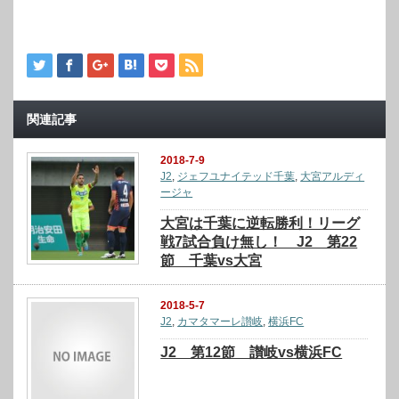
関連記事
2018-7-9
J2
,
ジェフユナイテッド千葉
,
大宮アルディ
ージャ
大宮は千葉に逆転勝利！リーグ
戦7試合負け無し！ J2 第22
節 千葉vs大宮
2018-5-7
J2
,
カマタマーレ讃岐
,
横浜FC
J2 第12節 讃岐vs横浜FC