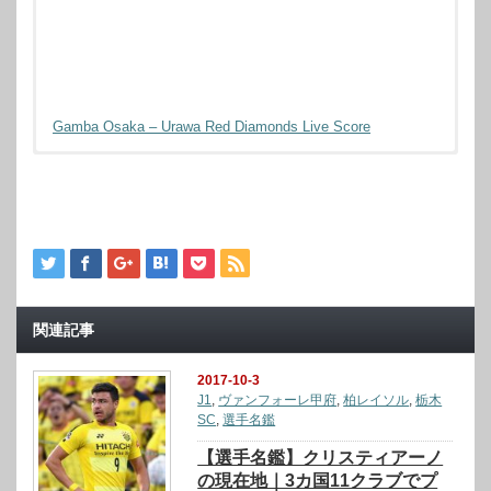
Gamba Osaka – Urawa Red Diamonds Live Score
関連記事
2017-10-3
J1
,
ヴァンフォーレ甲府
,
柏レイソル
,
栃木
SC
,
選手名鑑
【選手名鑑】クリスティアーノ
の現在地｜3カ国11クラブでプ