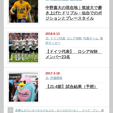
中野嘉大の現在地｜筑波大で磨
き上げたドリブル・仙台でのポ
ジションとプレースタイル
2018-6-13
J1
,
ドイツ代表
,
ロシアW杯
,
代表チーム
,
海
外サッカー
【ドイツ代表】 ロシアW杯
メンバー23名
2017-3-18
J1
,
評価開発
【J1-4節】試合結果（予想）
見事なカウンターからマルコス・ロペスがゴール！ リーグ・アン 第