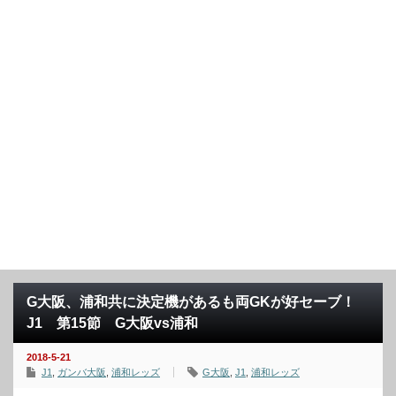
G大阪、浦和共に決定機があるも両GKが好セーブ！
J1 第15節 G大阪vs浦和
2018-5-21
J1
,
ガンバ大阪
,
浦和レッズ
G大阪
,
J1
,
浦和レッズ