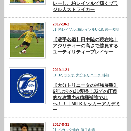
レーし、柏レイソルで輝くブラ
ジル人ストライカー
2017-10-2
J1
,
柏レイソル
,
柏レイソルU-18
,
選手名鑑
【選手名鑑】田中陸の現在地｜
アジリティーの高さで勝負する
ユーティリティープレイヤー
2019-1-21
J1
,
J2
,
ラジオ
,
大分トリニータ
,
移籍
【大分トリニータの補強展望】
6年ぶりのJ1復帰！J2での圧倒
的な攻撃力&積極補強でJ1
へ！！｜MILKサッカーアカデミ
ー
2017-8-31
J1
,
ベガルタ仙台
,
選手名鑑