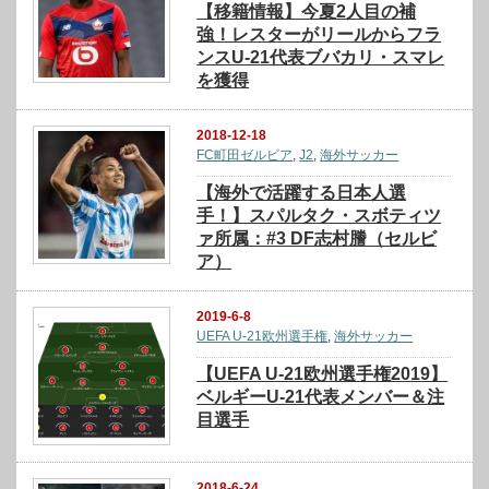
【移籍情報】今夏2人目の補
強！レスターがリールからフラ
ンスU-21代表ブバカリ・スマレ
を獲得
2018-12-18
FC町田ゼルビア
,
J2
,
海外サッカー
【海外で活躍する日本人選
手！】スパルタク・スボティツ
ァ所属：#3 DF志村謄（セルビ
ア）
2019-6-8
UEFA U-21欧州選手権
,
海外サッカー
【UEFA U-21欧州選手権2019】
ベルギーU-21代表メンバー＆注
目選手
2018-6-24