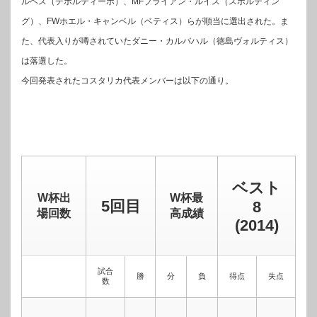
ルヘス（デポルティーボ）、MFブライアン・ルイス（スポルティン
グ）、FWホエル・キャンベル（ベティス）らが順当に選出された。ま
た、代表入りが噂されていたダニー・カルバハル（徳島ヴォルティス）
は落選した。
今回発表されたコスタリカ代表メンバーは以下の通り。
ベスト
W杯出
W杯最
5回目
8
場回数
高成績
(2014)
試合
勝
分
負
得点
失点
数