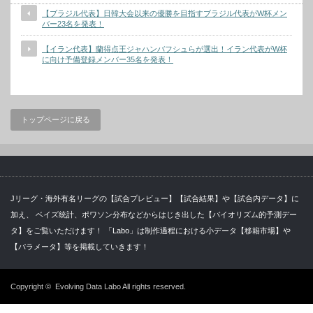
【ブラジル代表】日韓大会以来の優勝を目指すブラジル代表がW杯メン
バー23名を発表！
【イラン代表】蘭得点王ジャハンバフシュらが選出！イラン代表がW杯
に向け予備登録メンバー35名を発表！
トップページに戻る
Jリーグ・海外有名リーグの【試合プレビュー】【試合結果】や【試合内データ】に
加え、 ベイズ統計、ポワソン分布などからはじき出した【バイオリズム的予測デー
タ】をご覧いただけます！ 「Labo」は制作過程における小データ【移籍市場】や
【パラメータ】等を掲載していきます！
Copyright ©
Evolving Data Labo
All rights reserved.