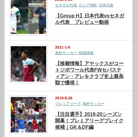
セネガル代表
,
ロシアW杯
,
日本代表
【Group H】日本代表vsセネガ
ル代表 プレビュー動画
2021-1-8
海外サッカー
,
移籍情報
【移籍情報】アヤックスがコー
トジボワール代表FWセバステ
ィアン・アレをクラブ史上最高
額で獲得！
2019-8-26
プレミアリーグ
,
海外サッカー
【注目選手】2019-20シーズン
開幕！プレミアリーグブレイク
候補｜GK＆DF編