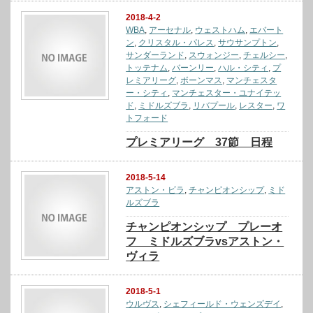
2018-4-2
WBA
,
アーセナル
,
ウェストハム
,
エバート
ン
,
クリスタル・パレス
,
サウサンプトン
,
サンダーランド
,
スウォンジー
,
チェルシー
,
トッテナム
,
バーンリー
,
ハル・シティ
,
プ
レミアリーグ
,
ボーンマス
,
マンチェスタ
ー・シティ
,
マンチェスター・ユナイテッ
ド
,
ミドルズブラ
,
リバプール
,
レスター
,
ワ
トフォード
プレミアリーグ 37節 日程
2018-5-14
アストン・ビラ
,
チャンピオンシップ
,
ミド
ルズブラ
チャンピオンシップ プレーオ
フ ミドルズブラvsアストン・
ヴィラ
2018-5-1
ウルヴス
,
シェフィールド・ウェンズデイ
,