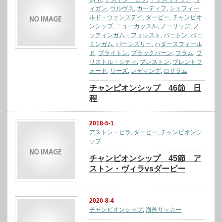
ィガン
,
ウルヴス
,
カーディフ
,
シェフィー
ルド・ウェンズデイ
,
ダービー
,
チャンピオ
ンシップ
,
ニューカッスル
,
ノーリッジ
,
ノ
ッティンガム・フォレスト
,
バートン
,
バー
ミンガム
,
バーンズリー
,
ハダースフィール
ド
,
ブライトン
,
ブラックバーン
,
フラム
,
ブ
リストル・シティ
,
プレストン
,
ブレントフ
ォード
,
リーズ
,
レディング
,
ロザラム
チャンピオンシップ 46節 日
程
2018-5-1
アストン・ビラ
,
ダービー
,
チャンピオンシ
ップ
チャンピオンシップ 45節 ア
ストン・ヴィラvsダービー
2020-8-4
チャンピオンシップ
,
海外サッカー