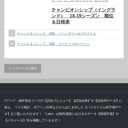
チャンピオンシップ（イングラ
ンド） 18-19シーズン 順位
＆日程表
チャンピオンシップ 39節 バーンズリーvsブリストル
チャンピオンシップ 39節 カーディフvsバートン
トップページに戻る
Jリーグ・海外有名リーグの【試合プレビュー】【試合結果】や【試合内データ】に
加え、 ベイズ統計、ポワソン分布などからはじき出した【バイオリズム的予測デー
タ】をご覧いただけます！ 「Labo」は制作過程における小データ【移籍市場】や
【パラメータ】等を掲載していきます！