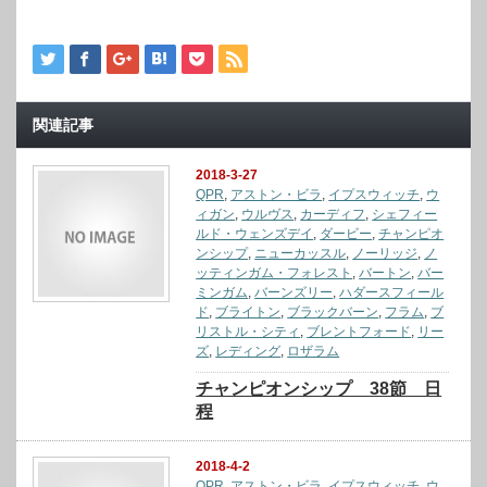
関連記事
2018-3-27
QPR
,
アストン・ビラ
,
イプスウィッチ
,
ウ
ィガン
,
ウルヴス
,
カーディフ
,
シェフィー
ルド・ウェンズデイ
,
ダービー
,
チャンピオ
ンシップ
,
ニューカッスル
,
ノーリッジ
,
ノ
ッティンガム・フォレスト
,
バートン
,
バー
ミンガム
,
バーンズリー
,
ハダースフィール
ド
,
ブライトン
,
ブラックバーン
,
フラム
,
ブ
リストル・シティ
,
ブレントフォード
,
リー
ズ
,
レディング
,
ロザラム
チャンピオンシップ 38節 日
程
2018-4-2
QPR
,
アストン・ビラ
,
イプスウィッチ
,
ウ