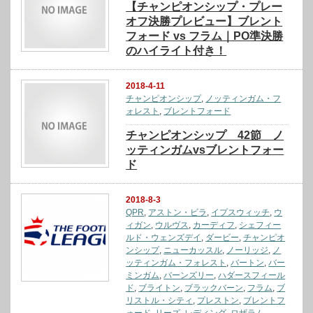
【チャンピオンシップ・プレー
オフ決勝プレビュー】ブレント
フォード vs フラム｜PO準決勝
のハイライト付き！
2018-4-11
チャンピオンシップ
,
ノッティンガム・フ
ォレスト
,
ブレントフォード
チャンピオンシップ 42節 ノ
ッティンガムvsブレントフォー
ド
2018-8-3
QPR
,
アストン・ビラ
,
イプスウィッチ
,
ウ
ィガン
,
ウルヴス
,
カーディフ
,
シェフィー
ルド・ウェンズデイ
,
ダービー
,
チャンピオ
ンシップ
,
ニューカッスル
,
ノーリッジ
,
ノ
ッティンガム・フォレスト
,
バートン
,
バー
ミンガム
,
バーンズリー
,
ハダースフィール
ド
,
ブライトン
,
ブラックバーン
,
フラム
,
ブ
リストル・シティ
,
プレストン
,
ブレントフ
ォード
,
リーズ
,
レディング
,
ロザラム