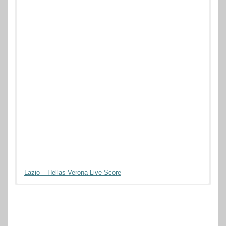
Lazio – Hellas Verona Live Score