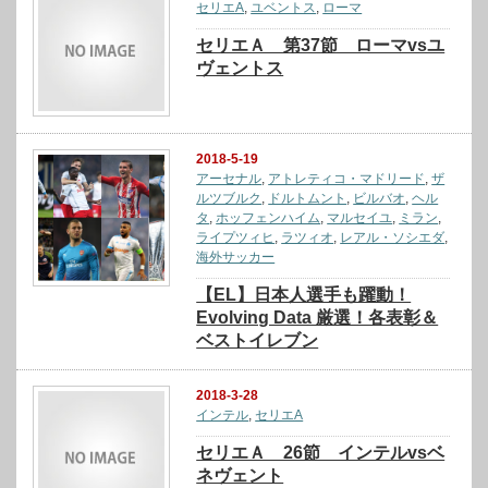
セリエA
,
ユベントス
,
ローマ
セリエＡ 第37節 ローマvsユ
ヴェントス
2018-5-19
アーセナル
,
アトレティコ・マドリード
,
ザ
ルツブルク
,
ドルトムント
,
ビルバオ
,
ヘル
タ
,
ホッフェンハイム
,
マルセイユ
,
ミラン
,
ライプツィヒ
,
ラツィオ
,
レアル・ソシエダ
,
海外サッカー
【EL】日本人選手も躍動！
Evolving Data 厳選！各表彰＆
ベストイレブン
2018-3-28
インテル
,
セリエA
セリエＡ 26節 インテルvsベ
ネヴェント