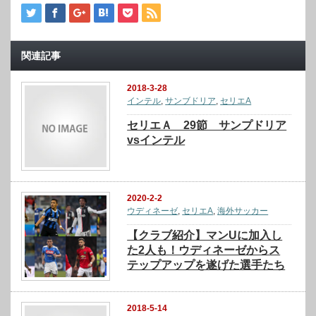
関連記事
2018-3-28
インテル
,
サンブドリア
,
セリエA
セリエＡ 29節 サンプドリア
vsインテル
2020-2-2
ウディネーゼ
,
セリエA
,
海外サッカー
【クラブ紹介】マンUに加入し
た2人も！ウディネーゼからス
テップアップを遂げた選手たち
2018-5-14