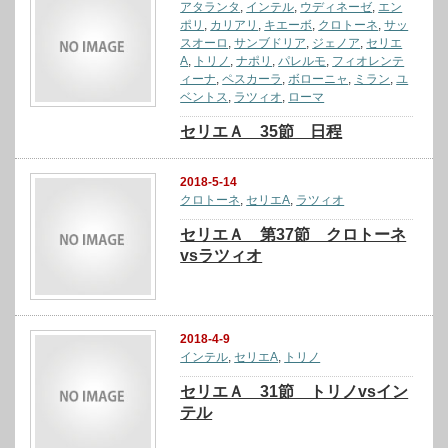
アタランタ
,
インテル
,
ウディネーゼ
,
エン
ポリ
,
カリアリ
,
キエーボ
,
クロトーネ
,
サッ
スオーロ
,
サンブドリア
,
ジェノア
,
セリエ
A
,
トリノ
,
ナポリ
,
パレルモ
,
フィオレンテ
ィーナ
,
ペスカーラ
,
ボローニャ
,
ミラン
,
ユ
ベントス
,
ラツィオ
,
ローマ
セリエＡ 35節 日程
2018-5-14
クロトーネ
,
セリエA
,
ラツィオ
セリエＡ 第37節 クロトーネ
vsラツィオ
2018-4-9
インテル
,
セリエA
,
トリノ
セリエＡ 31節 トリノvsイン
テル