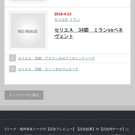
2018-4-23
セリエA
,
ミラン
セリエＡ 34節 ミランvsベネ
ヴェント
セリエＡ 25節 アタランタvsフィオレンティーナ
セリエＡ 25節 ラツィオvsヴェローナ
トップページに戻る
Jリーグ・海外有名リーグの【試合プレビュー】【試合結果】や【試合内データ】に