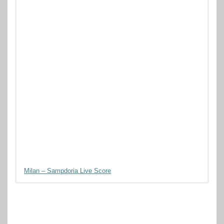
Milan – Sampdoria Live Score