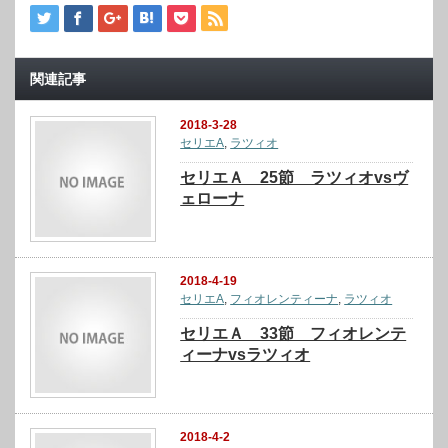
関連記事
2018-3-28
セリエA
,
ラツィオ
セリエＡ 25節 ラツィオvsヴ
ェローナ
2018-4-19
セリエA
,
フィオレンティーナ
,
ラツィオ
セリエＡ 33節 フィオレンテ
ィーナvsラツィオ
2018-4-2