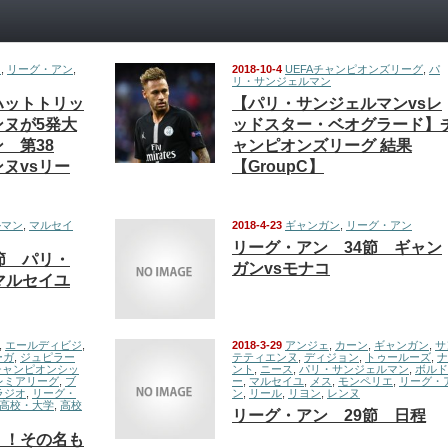
ヌ
,
リーグ・アン
,
2018-10-4
UEFAチャンピオンズリーグ
,
パ
リ・サンジェルマン
ハットトリッ
【パリ・サンジェルマンvsレ
ヌが5発大
ッドスター・ベオグラード】
 第38
ャンピオンズリーグ 結果
ヌvsリー
【GroupC】
ルマン
,
マルセイ
2018-4-23
ギャンガン
,
リーグ・アン
リーグ・アン 34節 ギャン
節 パリ・
ガンvsモナコ
マルセイユ
,
エールディビジ
,
2018-3-29
アンジェ
,
カーン
,
ギャンガン
,
サ
ーガ
,
ジュピラー
テティエンヌ
,
ディジョン
,
トゥールーズ
,
ナ
チャンピオンシッ
ント
,
ニース
,
パリ・サンジェルマン
,
ボルド
レミアリーグ
,
ブ
ー
,
マルセイユ
,
メス
,
モンペリエ
,
リーグ・
ラジオ
,
リーグ・
ン
,
リール
,
リヨン
,
レンヌ
高校・大学
,
高校
リーグ・アン 29節 日程
！！その名も