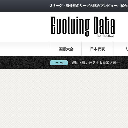
Jリーグ・海外有名リーグの試合プレビュー、試合
国際大会
日本代表
Ｊ
【一覧】J1・J2・J3リーグ「退団・戦力外選手＆新加入選手」