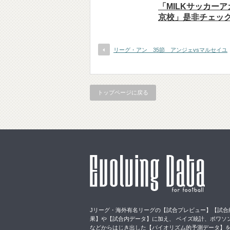
「MILKサッカー
京校」是非チェッ
リーグ・アン 35節 アンジェvsマルセイユ
トップページに戻る
Jリーグ・海外有名リーグの【試合プレビュー】【試合
果】や【試合内データ】に加え、 ベイズ統計、ポワソ
などからはじき出した【バイオリズム的予測データ】