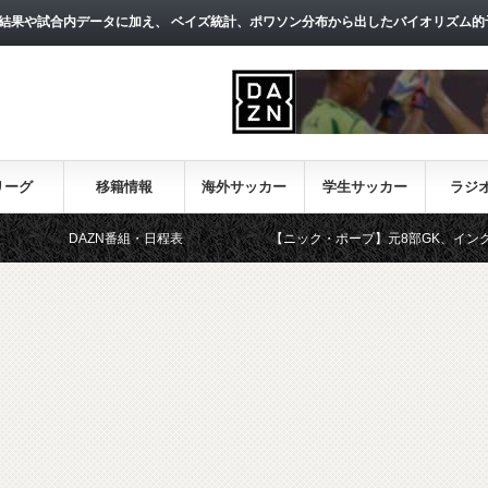
結果や試合内データに加え、 ベイズ統計、ポワソン分布から出したバイオリズム的
リーグ
移籍情報
海外サッカー
学生サッカー
ラジ
DAZN番組・日程表
【ニック・ポープ】元8部GK、イングランド