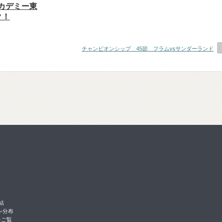
アカデミー東
ク！
チャンピオンシップ 45節 フラムvsサンダーランド
結
ン分布
をご覧