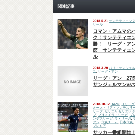
関連記事
2018-5-21
サンテティエン
リール
ロマン・アムマの
ク！サンテティエン
勝！ リーグ・アン
節 サンテティエン
ル
2018-3-29
パリ・サンジェ
ユ
,
リーグ・アン
リーグ・アン 27
サンジェルマンvs
2018-10-12
DAZN
,
Ｊリーグ
オーストリア・ブンデスリ
リーグ
,
セリエA
,
セリエB
,
プ
,
プリメイラ・リーガ
,
プ
ンデスリーガ
,
ラ・リーガ
,
アン
,
代表チーム
,
日本代表
,
プレミア
サッカー番組開始