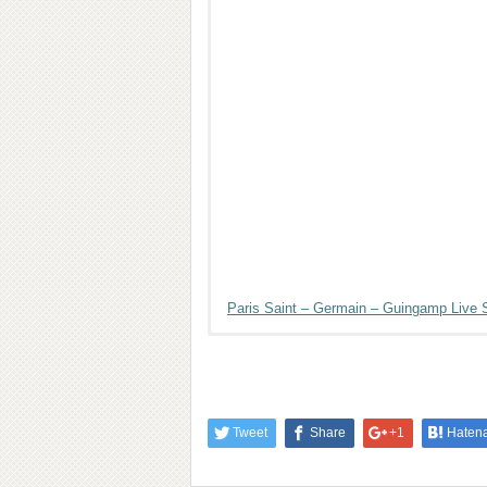
Paris Saint – Germain – Guingamp Live 
Tweet
Share
+1
Haten