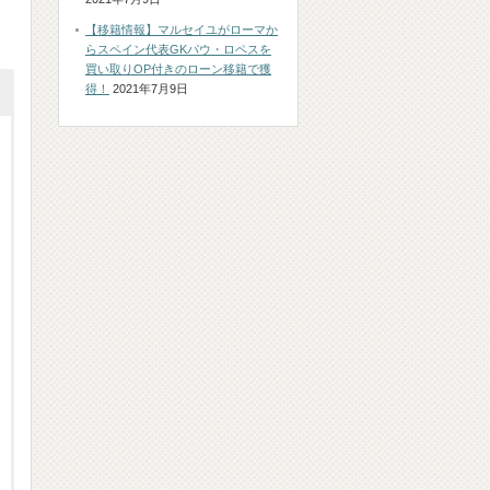
【移籍情報】マルセイユがローマか
らスペイン代表GKパウ・ロペスを
買い取りOP付きのローン移籍で獲
得！
2021年7月9日