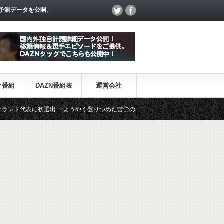
予測データを公開。
オ番組
DAZN番組表
運営会社
代表に初選出 ーようやく登りつめた苦労の道程とはー
【プレミアリーグ】