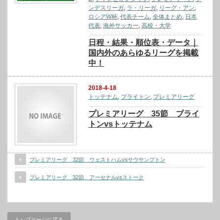
ンデスリーガ
,
ラ・リーガ
,
リーグ・アン
,
ロシアW杯
,
代表チーム
,
全体まとめ
,
日本
代表
,
海外サッカー
,
高校・大学
日程・結果・順位表・データ｜
国内外のあらゆるリーグを掲載
中！
2018-4-18
トッテナム
,
ブライトン
,
プレミアリーグ
プレミアリーグ 35節 ブライ
トンvsトッテナム
プレミアリーグ 32節 ウェストハムvsサウサンプトン
プレミアリーグ 32節 アーセナルvsストーク
トップページに戻る