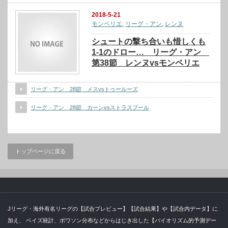
2018-5-21
モンペリエ
,
リーグ・アン
,
レンヌ
シュートの撃ち合いも惜しくも
1-1のドロー… リーグ・アン
第38節 レンヌvsモンペリエ
リーグ・アン 28節 メスvsトゥールーズ
リーグ・アン 28節 カーンvsストラスブール
トップページに戻る
Jリーグ・海外有名リーグの【試合プレビュー】【試合結果】や【試合内データ】に
加え、 ベイズ統計、ポワソン分布などからはじき出した【バイオリズム的予測デー