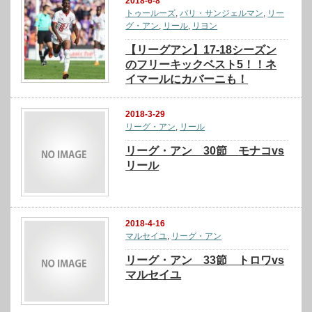
2018-6-8
トゥールーズ
,
パリ・サンジェルマン
,
リー
グ・アン
,
リール
,
リヨン
【リーグアン】17-18シーズン
のフリーキックベスト5！！ネ
イマールにカバーニも！
2018-3-29
リーグ・アン
,
リール
リーグ・アン 30節 モナコvs
リール
2018-4-16
マルセイユ
,
リーグ・アン
リーグ・アン 33節 トロワvs
マルセイユ