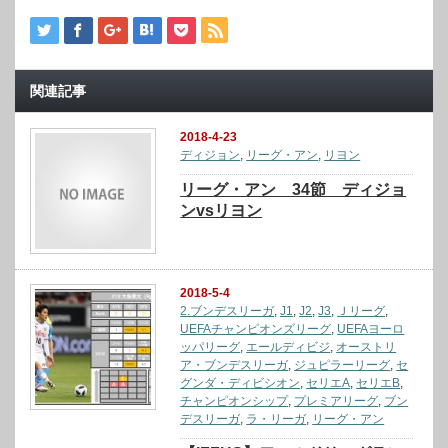
関連記事
2018-4-23
ディジョン
,
リーグ・アン
,
リヨン
リーグ・アン 34節 ディジョ
ンvsリヨン
2018-5-4
2.ブンデスリーガ
,
J1
,
J2
,
J3
,
Ｊリーグ
,
UEFAチャンピオンズリーグ
,
UEFAヨーロ
ッパリーグ
,
エールディビジ
,
オーストリ
ア・ブンデスリーガ
,
ジュピラーリーグ
,
セ
グンダ・ディビシオン
,
セリエA
,
セリエB
,
チャンピオンシップ
,
プレミアリーグ
,
ブン
デスリーガ
,
ラ・リーガ
,
リーグ・アン